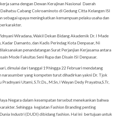
bekerja sama dengan Dewan Kerajinan Nasional Daerah
a Daihatsu Cabang Cokroaminoto di Gedung Citta Kelangen ISI
akan sebagai upaya meningkatkan kemampuan pelaku usaha dan
 berkarakter.
idnyani Wiradana, Wakil Dekan Bidang Akademik Dr. I Made
su, Kadar Damanto, dan Kadis Perindag Kota Denpasar, Ni
dilaksanakan penandatangan Surat Perjanjian Kerjasama antara
ain Mode Fakultas Seni Rupa dan Disain ISI Denpasar.
ari, dimulai dari tanggal 19 hingga 22 Februari mendatang
 narasumber yang kompeten turut dihadirkan yakni Dr. Tjok
u Pradnyani Utami, S.Tr.Ds., M.Sn, I Wayan Dedy Prayatna,S.Tr,
 Jaya Negara dalam kesempatan tersebut menekankan bahwa
karakter. Sehingga kegiatan Fashion Branding penting
unia Industri (DUDI) dibidang fashion. Hal ini bertujuan untuk