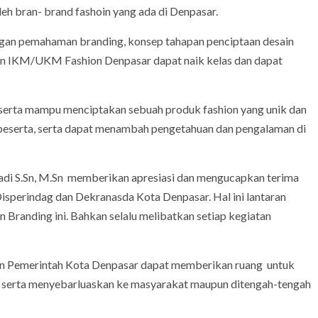
leh bran- brand fashoin yang ada di Denpasar.
engan pemahaman branding, konsep tahapan penciptaan desain
kan IKM/UKM Fashion Denpasar dapat naik kelas dan dapat
peserta mampu menciptakan sebuah produk fashion yang unik dan
g peserta, serta dapat menambah pengetahuan dan pengalaman di
di S.Sn, M.Sn memberikan apresiasi dan mengucapkan terima
sperindag dan Dekranasda Kota Denpasar. Hal ini lantaran
 Branding ini. Bahkan selalu melibatkan setiap kegiatan
n Pemerintah Kota Denpasar dapat memberikan ruang untuk
serta menyebarluaskan ke masyarakat maupun ditengah-tengah