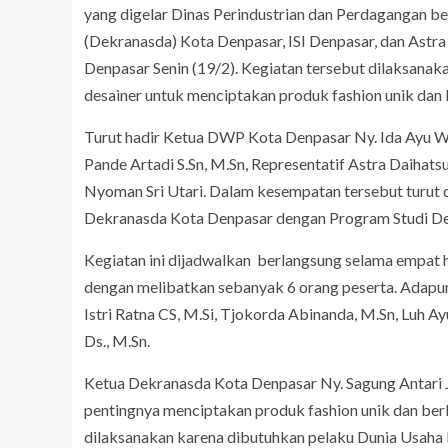
yang digelar Dinas Perindustrian dan Perdagangan 
(Dekranasda) Kota Denpasar, ISI Denpasar, dan Astr
Denpasar Senin (19/2). Kegiatan tersebut dilaksan
desainer untuk menciptakan produk fashion unik dan
Turut hadir Ketua DWP Kota Denpasar Ny. Ida Ayu W
Pande Artadi S.Sn, M.Sn, Representatif Astra Daihat
Nyoman Sri Utari. Dalam kesempatan tersebut turut 
Dekranasda Kota Denpasar dengan Program Studi Des
Kegiatan ini dijadwalkan berlangsung selama empat h
dengan melibatkan sebanyak 6 orang peserta. Adapun
Istri Ratna CS, M.Si, Tjokorda Abinanda, M.Sn, Luh Ay
Ds., M.Sn.
Ketua Dekranasda Kota Denpasar Ny. Sagung Antari
pentingnya menciptakan produk fashion unik dan ber
dilaksanakan karena dibutuhkan pelaku Dunia Usaha D