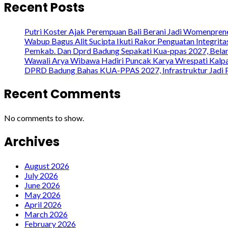
Recent Posts
Putri Koster Ajak Perempuan Bali Berani Jadi Womenprene
Wabup Bagus Alit Sucipta Ikuti Rakor Penguatan Integrit
Pemkab. Dan Dprd Badung Sepakati Kua-ppas 2027, Belanj
Wawali Arya Wibawa Hadiri Puncak Karya Wrespati Kalpa
DPRD Badung Bahas KUA-PPAS 2027, Infrastruktur Jadi P
Recent Comments
No comments to show.
Archives
August 2026
July 2026
June 2026
May 2026
April 2026
March 2026
February 2026