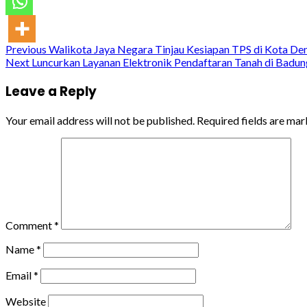
Continue
Previous
Walikota Jaya Negara Tinjau Kesiapan TPS di Kota Den
Next
Luncurkan Layanan Elektronik Pendaftaran Tanah di Badun
Reading
Leave a Reply
Your email address will not be published.
Required fields are ma
Comment
*
Name
*
Email
*
Website