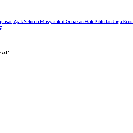
pasar, Ajak Seluruh Masyarakat Gunakan Hak Pilih dan Jaga Kondu
g
rked
*