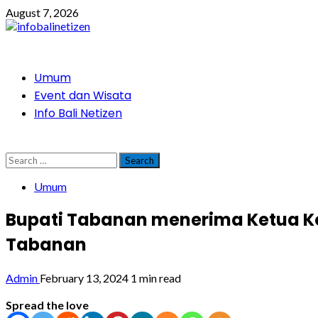
Skip
August 7, 2026
to
content
Primary
Umum
Menu
Event dan Wisata
Info Bali Netizen
Search
for:
Umum
Bupati Tabanan menerima Ketua Kop
Tabanan
Admin
February 13, 2024
1 min read
Spread the love