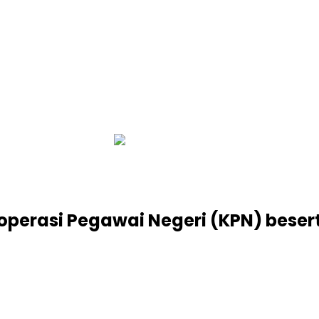
infobalinetizen.com
erasi Pegawai Negeri (KPN) besert