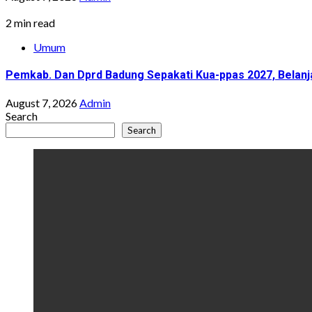
2 min read
Umum
Pemkab. Dan Dprd Badung Sepakati Kua-ppas 2027, Belanja
August 7, 2026
Admin
Search
Search