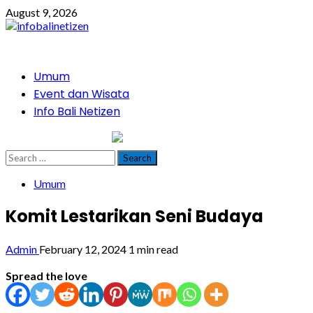
Skip
August 9, 2026
to
content
Primary
Umum
Menu
Event dan Wisata
Info Bali Netizen
infobalinetizen.com
Search
for:
Umum
Komit Lestarikan Seni Budaya
Admin
February 12, 2024
1 min read
Spread the love