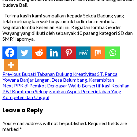
budaya Bali.
”Terima kasih kami sampaikan kepada Sekda Badung yang
telah meluangkan waktunya untuk hadir dan membuka
kegiatan lomba kesenian Bali ini. Kegiatan lomba Gender
Wayang yang diikuti oleh sebanyak 10 pasang kategori SD dan
SMP,” lapornya.
Continue
Previous
Bupati Tabanan Dukung Kreativitas ST. Panca
Yowana Banjar Langan, Desa Belumbang, Kerambitan
Reading
Next
PPK di Pemkot Denpasar Wajib Bersertifikasi Keahlian
PBJ Komitmen Selenggarakan Aspek Pemerintahan Yang
Kompeten dan Unggul
Leave a Reply
Your email address will not be published.
Required fields are
marked
*