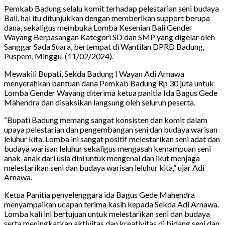
Pemkab Badung selalu komit terhadap pelestarian seni budaya
Bali, hal itu ditunjukkan dengan memberikan support berupa
dana, sekaligus membuka Lomba Kesenian Bali Gender
Wayang Berpasangan Kategori SD dan SMP yang digelar oleh
Sanggar Sada Suara, bertempat di Wantilan DPRD Badung,
Puspem, Minggu (11/02/2024).
Mewakili Bupati, Sekda Badung I Wayan Adi Arnawa
menyerahkan bantuan dana Pemkab Badung Rp 30 juta untuk
Lomba Gender Wayang diterima ketua panitia Ida Bagus Gede
Mahendra dan disaksikan langsung oleh seluruh peserta.
“Bupati Badung memang sangat konsisten dan komit dalam
upaya pelestarian dan pengembangan seni dan budaya warisan
leluhur kita. Lomba ini sangat positif melestarikan seni adat dan
budaya warisan leluhur sekaligus mengasah kemampuan seni
anak-anak dari usia dini untuk mengenal dan ikut menjaga
melestarikan seni dan budaya warisan leluhur kita,” ujar Adi
Arnawa.
Ketua Panitia penyelenggara ida Bagus Gede Mahendra
menyampaikan ucapan terima kasih kepada Sekda Adi Arnawa.
Lomba kali ini bertujuan untuk melestarikan seni dan budaya
serta meningkatkan aktivitas dan kreativitas di bidang seni dan