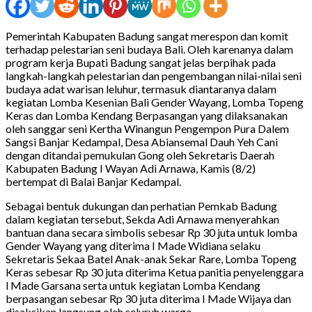
Pemerintah Kabupaten Badung sangat merespon dan komit
terhadap pelestarian seni budaya Bali. Oleh karenanya dalam
program kerja Bupati Badung sangat jelas berpihak pada
langkah-langkah pelestarian dan pengembangan nilai-nilai seni
budaya adat warisan leluhur, termasuk diantaranya dalam
kegiatan Lomba Kesenian Bali Gender Wayang, Lomba Topeng
Keras dan Lomba Kendang Berpasangan yang dilaksanakan
oleh sanggar seni Kertha Winangun Pengempon Pura Dalem
Sangsi Banjar Kedampal, Desa Abiansemal Dauh Yeh Cani
dengan ditandai pemukulan Gong oleh Sekretaris Daerah
Kabupaten Badung I Wayan Adi Arnawa, Kamis (8/2)
bertempat di Balai Banjar Kedampal.
Sebagai bentuk dukungan dan perhatian Pemkab Badung
dalam kegiatan tersebut, Sekda Adi Arnawa menyerahkan
bantuan dana secara simbolis sebesar Rp 30 juta untuk lomba
Gender Wayang yang diterima I Made Widiana selaku
Sekretaris Sekaa Batel Anak-anak Sekar Rare, Lomba Topeng
Keras sebesar Rp 30 juta diterima Ketua panitia penyelenggara
l Made Garsana serta untuk kegiatan Lomba Kendang
berpasangan sebesar Rp 30 juta diterima I Made Wijaya dan
disaksikan langsung oleh seluruh warga.