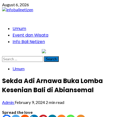
Skip
August 6, 2026
to
content
Primary
Umum
Menu
Event dan Wisata
Info Bali Netizen
infobalinetizen.com
Search
for:
Umum
Sekda Adi Arnawa Buka Lomba
Kesenian Bali di Abiansemal
Admin
February 9, 2024
2 min read
Spread the love