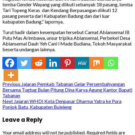
lomba Gender Wayang yang diikuti sebanyak 18 pasang, lomba
Tari Topeng Keras dan Kendang Berpasangan diikuti 12
pasang peserta dari Kabupaten Badung dan dari luar
kabupaten Badung,” lapornya.
Turut hadir dalam kesempatan tersebut Camat Abiansemal IB
Putu Mas Arimbawa, unsur tripika Abiansemal, Perbekel Desa
Abiansemal Dauh Yeh Cani l Made Budiana, Tokoh Masyarakat
beserta undangan lainnya.
Continue
Previous
Jajaran Pemkab Tabanan Gelar Persembahyangan
Bersama Tugtug Bulan Pitung Dina Karya Agung Kantor Bupati
Reading
Tabanan
Next
Jajaran WHDI Kota Denpasar Dharma Yatra ke Pura
Ponjok Batu, Kabupaten Buleleng
Leave a Reply
Your email address will not be published.
Required fields are