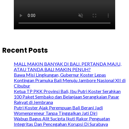
Recent Posts
MALL MAKIN BANYAK DI BALI. PERTANDA MAJU,
ATAU TANDA BALI MAKIN PENUH?
Bawa Misi Lingkungan, Gubernur Koster Lepas
Kontingan Pramuka Bali Menuju Jambore Nasional XII di
Cibubur
Ketua TP PKK Provinsi Bali, Ibu Putri Koster Serahkan
100 Paket Sembako dan Belanjaan Serangkaian Pasar
Rakyat di Jembrana
Putri Koster Ajak Perempuan Bali Berani Jadi
Womenpreneur Tanpa Tinggalkan Jati Diri
Wabup Bagus Alit Sucipta Ikuti Rakor Penguatan
Integritas Dan Pencegahan Korupsi Di Surabaya