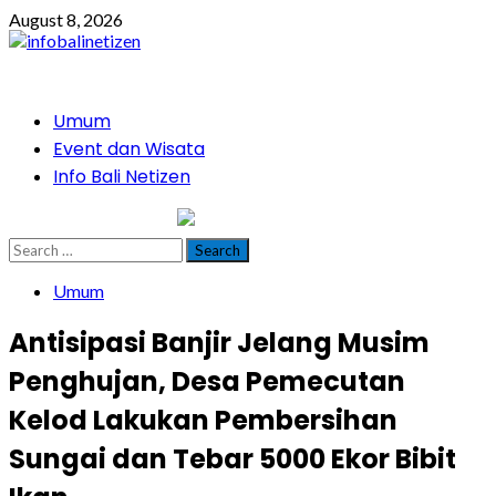
Skip
August 8, 2026
to
content
Primary
Umum
Menu
Event dan Wisata
Info Bali Netizen
infobalinetizen.com
Search
for:
Umum
Antisipasi Banjir Jelang Musim
Penghujan, Desa Pemecutan
Kelod Lakukan Pembersihan
Sungai dan Tebar 5000 Ekor Bibit