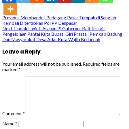
Continue
Previous
Membandel, Pedagang Pasar Tumpah di Sanglah
Kembali Ditertibkan Pol PP Denpasar
Reading
Next
Tindak Lanjuti Arahan Pj Gubernur Bali Terkait
Pengelolaan Pantai Kuta Bupati Giri Prasta : Pemkab Badung
Dan Masyarakat Desa Adat Kuta Wajib Berbenah
Leave a Reply
Your email address will not be published.
Required fields are
marked
*
Comment
*
Name
*