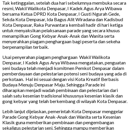
Tak ketinggalan, setelah dua hari sebelumnya membuka secara
resmi, Wakil Walikota Denpasar, I Kadek Agus Arya Wibawa
bersama Ketua DPRD Kota Denpasar, I Gusti Ngurah Gede,
Sekda Kota Denpasar, Ida Bagus Alit Wiradana dan Kadisbud
Kota Denpasar, Raka Purwantara kembali hadir di hari ketiga
untuk menyaksikan pelaksanaan parade yang secara khusus
menampilkan Gong Kebyar Anak-Anak dan Wanita serta
menyerahkan piagam penghargaan bagi peserta dan sekeha
berpenampilan terbaik.
Usai penyerahan piagam penghargaan Wakil Walikota
Denpasar, I Kadek Agus Arya Wibawa mengatakan, penguatan
seni budaya telah menjadi komitmen Pemkot Denpasar dalam
pemberdayaan dan pelestarian potensi seni budaya yang ada di
perkotaan. Hal ini sesuai dengan visi Kota Kreatif Berbasis
Budaya Menuju Denpasar Maju. Sehingga Parade ini
diharapkan menjadi wadah pembinaan dan pelestarian dari
salah satu kesenian tradisional khususnya kesenian klasik dan
gong kebyar yang telah berkembang di wilayah Kota Denpasar.
Lebih lanjut dijelaskan, pemerintah Kota Denpasar menggelar
Parade Gong Kebyar Anak-Anak dan Wanita serta Kesenian
Klasik guna memberikan pembinaan dan pengembangan
sekaligus pelestarian seni. Sehingga mampu memberikan