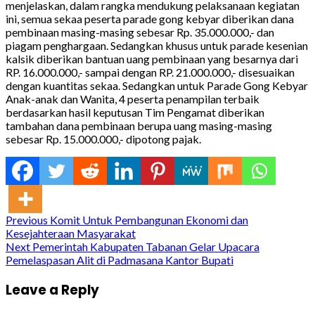
menjelaskan, dalam rangka mendukung pelaksanaan kegiatan
ini, semua sekaa peserta parade gong kebyar diberikan dana
pembinaan masing-masing sebesar Rp. 35.000.000,- dan
piagam penghargaan. Sedangkan khusus untuk parade kesenian
kalsik diberikan bantuan uang pembinaan yang besarnya dari
RP. 16.000.000,- sampai dengan RP. 21.000.000,- disesuaikan
dengan kuantitas sekaa. Sedangkan untuk Parade Gong Kebyar
Anak-anak dan Wanita, 4 peserta penampilan terbaik
berdasarkan hasil keputusan Tim Pengamat diberikan
tambahan dana pembinaan berupa uang masing-masing
sebesar Rp. 15.000.000,- dipotong pajak.
Continue
Previous
Komit Untuk Pembangunan Ekonomi dan
Kesejahteraan Masyarakat
Reading
Next
Pemerintah Kabupaten Tabanan Gelar Upacara
Pemelaspasan Alit di Padmasana Kantor Bupati
Leave a Reply