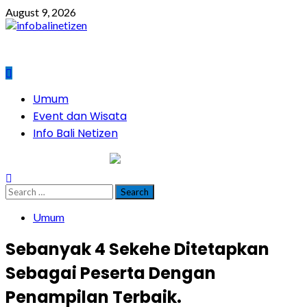
Skip
August 9, 2026
to
content
Primary
Umum
Menu
Event dan Wisata
Info Bali Netizen
infobalinetizen.com
Search
for:
Umum
Sebanyak 4 Sekehe Ditetapkan
Sebagai Peserta Dengan
Penampilan Terbaik.