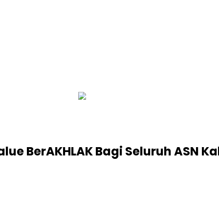
infobalinetizen.com
 Value BerAKHLAK Bagi Seluruh ASN K