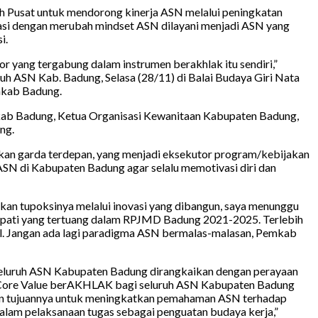
h Pusat untuk mendorong kinerja ASN melalui peningkatan
rasi dengan merubah mindset ASN dilayani menjadi ASN yang
i.
 yang tergabung dalam instrumen berakhlak itu sendiri,”
h ASN Kab. Badung, Selasa (28/11) di Balai Budaya Giri Nata
mkab Badung.
kab Badung, Ketua Organisasi Kewanitaan Kabupaten Badung,
ng.
n garda terdepan, yang menjadi eksekutor program/kebijakan
SN di Kabupaten Badung agar selalu memotivasi diri dan
kan tupoksinya melalui inovasi yang dibangun, saya menunggu
Bupati yang tertuang dalam RPJMD Badung 2021-2025. Terlebih
al. Jangan ada lagi paradigma ASN bermalas-malasan, Pemkab
seluruh ASN Kabupaten Badung dirangkaikan dengan perayaan
si Core Value berAKHLAK bagi seluruh ASN Kabupaten Badung
gkan tujuannya untuk meningkatkan pemahaman ASN terhadap
 dalam pelaksanaan tugas sebagai penguatan budaya kerja,”