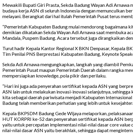
Mewakili Bupati Giri Prasta, Sekda Badung Wayan Adi Arnawa m
budaya kerja ASN di seluruh Indonesia dengan memunculkan ber
melayani. Berangkat dari hal itulah Pemerintah Pusat terus memb
“Pemerintah Kabupaten Badung mulai mendorong bagaimana kita 
demikian dikatakan Sekda Wayan Adi Arnawa saat membuka acara 
Mandala, Puspem Badung. Acara tersebut juga dirangkaikan den
Turut hadir Kepala Kantor Regional X BKN Denpasar, Kepala B
Tim Penilai PNS Berprestasi Kabupaten Badung, Keynote Speake
Sekda Adi Arnawa mengungkapkan, langkah yang diambil Pemka
Pemerintah Pusat maupun Pemerintah Daerah dalam rangka mewuj
mempersiapkan knowledge, pola pikir dan perilaku.
“Hari ini juga ada penyerahan sertifikat kepada ASN yang berp
ASN lain untuk melakukan inovasi-inovasi selanjutnya, sehing
kita sebagai daerah pariwisata menjadi Kabupaten Internasion
Badung telah memberikan perhatian yang lebih untuk kesejahter
Kepala BKPSDM Badung Gede Wijaya melaporkan, pelaksanaan ac
HUT KORPRI ke-52 dan penyerahan sertifikat kepada ASN berpre
yaitu untuk percepatan implementasi nilai-nilai dasar core v
nilai-nilai dasar ASN yaitu berakhlak, sehingga dapat menginter