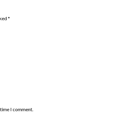
rked
*
t time I comment.