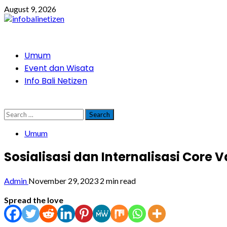
Skip
August 9, 2026
to
content
Primary
Umum
Menu
Event dan Wisata
Info Bali Netizen
Search
for:
Umum
Sosialisasi dan Internalisasi Core
Admin
November 29, 2023
2 min read
Spread the love