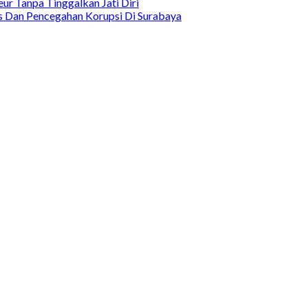
ur Tanpa Tinggalkan Jati Diri
as Dan Pencegahan Korupsi Di Surabaya