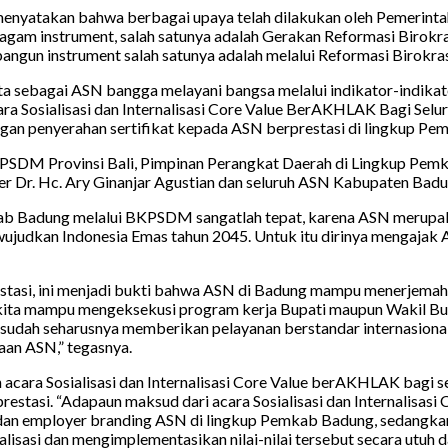
enyatakan bahwa berbagai upaya telah dilakukan oleh Pemerinta
agam instrument, salah satunya adalah Gerakan Reformasi Birok
angun instrument salah satunya adalah melalui Reformasi Birokras
sebagai ASN bangga melayani bangsa melalui indikator-indikator
Sosialisasi dan Internalisasi Core Value BerAKHLAK Bagi Seluru
gan penyerahan sertifikat kepada ASN berprestasi di lingkup Pe
KPSDM Provinsi Bali, Pimpinan Perangkat Daerah di Lingkup Pem
r Dr. Hc. Ary Ginanjar Agustian dan seluruh ASN Kabupaten Badu
b Badung melalui BKPSDM sangatlah tepat, karena ASN merupaka
udkan Indonesia Emas tahun 2045. Untuk itu dirinya mengajak A
restasi, ini menjadi bukti bahwa ASN di Badung mampu menerjemah
ga kita mampu mengeksekusi program kerja Bupati maupun Wakil 
al sudah seharusnya memberikan pelayanan berstandar internasion
aan ASN,” tegasnya.
ara Sosialisasi dan Internalisasi Core Value berAKHLAK bagi 
stasi. “Adapaun maksud dari acara Sosialisasi dan Internalisa
alue dan employer branding ASN di lingkup Pemkab Badung, sedan
nalisasi dan mengimplementasikan nilai-nilai tersebut secara utuh