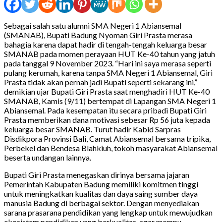
Sebagai salah satu alumni SMA Negeri 1 Abiansemal
(SMANAB), Bupati Badung Nyoman Giri Prasta merasa
bahagia karena dapat hadir di tengah-tengah keluarga besar
SMANAB pada momen perayaan HUT Ke-40 tahun yang jatuh
pada tanggal 9 November 2023. “Hari ini saya merasa seperti
pulang kerumah, karena tanpa SMA Negeri 1 Abiansemal, Giri
Prasta tidak akan pernah jadi Bupati seperti sekarang ini,”
demikian ujar Bupati Giri Prasta saat menghadiri HUT Ke-40
SMANAB, Kamis (9/11) bertempat di Lapangan SMA Negeri 1
Abiansemal. Pada kesempatan itu secara pribadi Bupati Giri
Prasta memberikan dana motivasi sebesar Rp 56 juta kepada
keluarga besar SMANAB. Turut hadir Kabid Sarpras
Disdikpora Provinsi Bali, Camat Abiansemal bersama tripika,
Perbekel dan Bendesa Blahkiuh, tokoh masyarakat Abiansemal
beserta undangan lainnya.
Bupati Giri Prasta menegaskan dirinya bersama jajaran
Pemerintah Kabupaten Badung memiliki komitmen tinggi
untuk meningkatkan kualitas dan daya saing sumber daya
manusia Badung di berbagai sektor. Dengan menyediakan
sarana prasarana pendidikan yang lengkap untuk mewujudkan
ekosistem pendidikan yang berkualitas, agar mampu