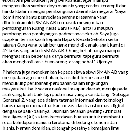
menghasilkan sumber daya manusia yang cerdas, terampil dan
handal dalam mengisi pembangunan daerah dan negara. “Saya
komit membantu penyediaan sarana prasarana yang
dibutuhkan oleh SMANAB termasuk mewujudkan
pembangunan Ruang Kelas Baru (RKB) lantai 3 maupun
pembangunan parahyangan padmasana sekolah. Saya juga
ucapkan terima kasih kepada Bapak Kepala Sekolah serta
jajaran Guru yang telah berjuang mendidik anak-anak kami di
42 kelas yang ada di SMANAB. Orang hebat hanya mampu
menghasilkan beberapa karya bermutu, tapi guru bermutu
akan menghasilkan ribuan orang-orang hebat,” Ujarnya.
Pihaknya juga menekankan kepada siswa siswi SMANAB yang
merupakan agen perubahan, harus ikut berperan aktif
mendukung perubahan-perubahan dalam lingkungan
masyarakat, baik secara nasional maupun daerah, menuju pada
arah yang lebih baik lagi pada masa yang akan datang. “Sebagai
Generasi Z, yang ada dalam tatanan informasi dan teknologi
harus mampu memanfaatkan inovasi dan transformasi digital
dengan sebaik-baiknya. Disinilah peranan penting Artificial
Intelligence (AI) sistem kecerdasan buatan untuk membantu
roda kehidupan manusia terutama di bidang ekonomi dan
bisnis. Namun demikian, di tengah pesatnya kemajuan ilmu