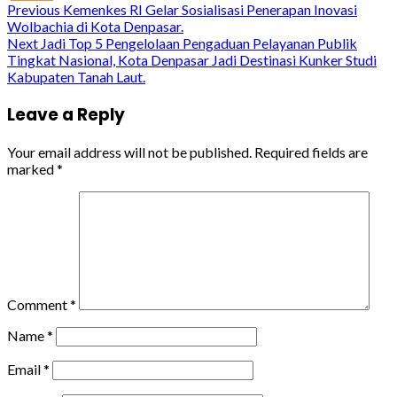
Continue
Previous
Kemenkes RI Gelar Sosialisasi Penerapan Inovasi
Wolbachia di Kota Denpasar.
Reading
Next
Jadi Top 5 Pengelolaan Pengaduan Pelayanan Publik
Tingkat Nasional, Kota Denpasar Jadi Destinasi Kunker Studi
Kabupaten Tanah Laut.
Leave a Reply
Your email address will not be published.
Required fields are
marked
*
Comment
*
Name
*
Email
*