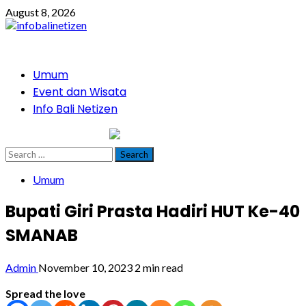
Skip
August 8, 2026
to
content
Primary
Umum
Menu
Event dan Wisata
Info Bali Netizen
infobalinetizen.com
Search
for:
Umum
Bupati Giri Prasta Hadiri HUT Ke-40
SMANAB
Admin
November 10, 2023
2 min read
Spread the love