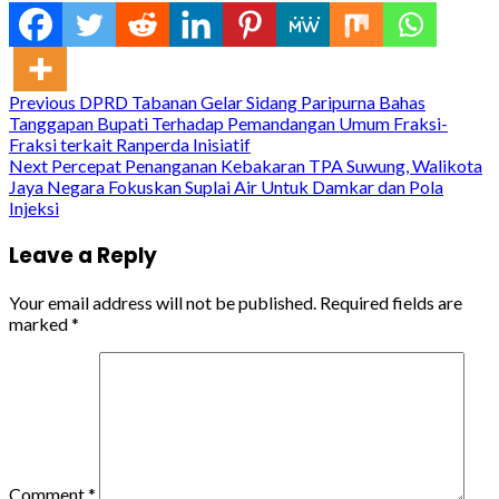
Continue
Previous
DPRD Tabanan Gelar Sidang Paripurna Bahas
Tanggapan Bupati Terhadap Pemandangan Umum Fraksi-
Reading
Fraksi terkait Ranperda Inisiatif
Next
Percepat Penanganan Kebakaran TPA Suwung, Walikota
Jaya Negara Fokuskan Suplai Air Untuk Damkar dan Pola
Injeksi
Leave a Reply
Your email address will not be published.
Required fields are
marked
*
Comment
*