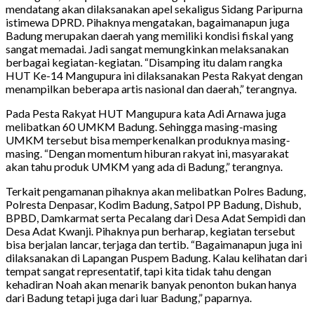
mendatang akan dilaksanakan apel sekaligus Sidang Paripurna
istimewa DPRD. Pihaknya mengatakan, bagaimanapun juga
Badung merupakan daerah yang memiliki kondisi fiskal yang
sangat memadai. Jadi sangat memungkinkan melaksanakan
berbagai kegiatan-kegiatan. “Disamping itu dalam rangka
HUT Ke-14 Mangupura ini dilaksanakan Pesta Rakyat dengan
menampilkan beberapa artis nasional dan daerah,” terangnya.
Pada Pesta Rakyat HUT Mangupura kata Adi Arnawa juga
melibatkan 60 UMKM Badung. Sehingga masing-masing
UMKM tersebut bisa memperkenalkan produknya masing-
masing. “Dengan momentum hiburan rakyat ini, masyarakat
akan tahu produk UMKM yang ada di Badung,” terangnya.
Terkait pengamanan pihaknya akan melibatkan Polres Badung,
Polresta Denpasar, Kodim Badung, Satpol PP Badung, Dishub,
BPBD, Damkarmat serta Pecalang dari Desa Adat Sempidi dan
Desa Adat Kwanji. Pihaknya pun berharap, kegiatan tersebut
bisa berjalan lancar, terjaga dan tertib. “Bagaimanapun juga ini
dilaksanakan di Lapangan Puspem Badung. Kalau kelihatan dari
tempat sangat representatif, tapi kita tidak tahu dengan
kehadiran Noah akan menarik banyak penonton bukan hanya
dari Badung tetapi juga dari luar Badung,” paparnya.