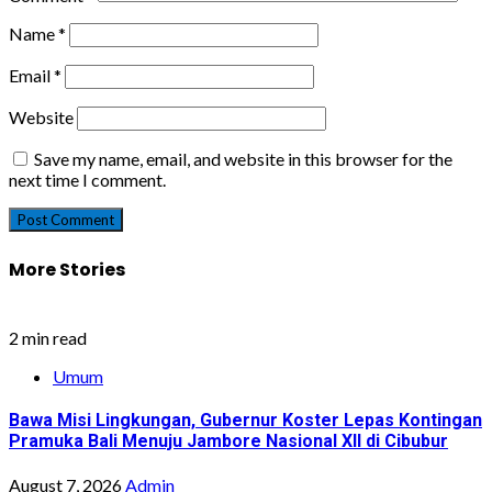
Name
*
Email
*
Website
Save my name, email, and website in this browser for the
next time I comment.
More Stories
2 min read
Umum
Bawa Misi Lingkungan, Gubernur Koster Lepas Kontingan
Pramuka Bali Menuju Jambore Nasional XII di Cibubur
August 7, 2026
Admin