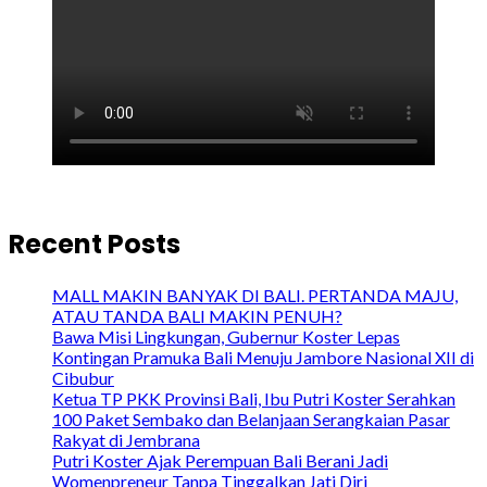
Recent Posts
MALL MAKIN BANYAK DI BALI. PERTANDA MAJU,
ATAU TANDA BALI MAKIN PENUH?
Bawa Misi Lingkungan, Gubernur Koster Lepas
Kontingan Pramuka Bali Menuju Jambore Nasional XII di
Cibubur
Ketua TP PKK Provinsi Bali, Ibu Putri Koster Serahkan
100 Paket Sembako dan Belanjaan Serangkaian Pasar
Rakyat di Jembrana
Putri Koster Ajak Perempuan Bali Berani Jadi
Womenpreneur Tanpa Tinggalkan Jati Diri