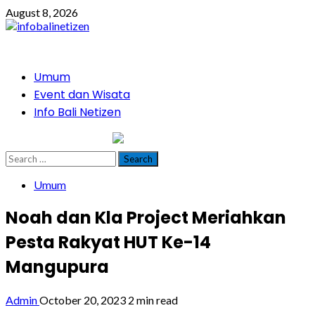
Skip
August 8, 2026
to
content
Primary
Umum
Menu
Event dan Wisata
Info Bali Netizen
infobalinetizen.com
Search
for:
Umum
Noah dan Kla Project Meriahkan
Pesta Rakyat HUT Ke-14
Mangupura
Admin
October 20, 2023
2 min read