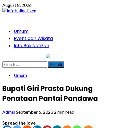
Skip
August 8, 2026
to
content
Primary
Umum
Menu
Event dan Wisata
Info Bali Netizen
infobalinetizen.com
Search
for:
Umum
Bupati Giri Prasta Dukung
Penataan Pantai Pandawa
Admin
September 6, 2023
2 min read
Spread the love