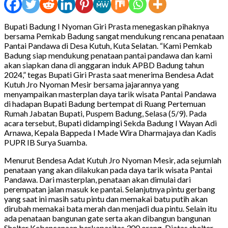
Bupati Badung I Nyoman Giri Prasta menegaskan pihaknya
bersama Pemkab Badung sangat mendukung rencana penataan
Pantai Pandawa di Desa Kutuh, Kuta Selatan. “Kami Pemkab
Badung siap mendukung penataan pantai pandawa dan kami
akan siapkan dana di anggaran induk APBD Badung tahun
2024,” tegas Bupati Giri Prasta saat menerima Bendesa Adat
Kutuh Jro Nyoman Mesir bersama jajarannya yang
menyampaikan masterplan daya tarik wisata Pantai Pandawa
di hadapan Bupati Badung bertempat di Ruang Pertemuan
Rumah Jabatan Bupati, Puspem Badung, Selasa (5/9). Pada
acara tersebut, Bupati didampingi Sekda Badung I Wayan Adi
Arnawa, Kepala Bappeda I Made Wira Dharmajaya dan Kadis
PUPR IB Surya Suamba.
Menurut Bendesa Adat Kutuh Jro Nyoman Mesir, ada sejumlah
penataan yang akan dilakukan pada daya tarik wisata Pantai
Pandawa. Dari masterplan, penataan akan dimulai dari
perempatan jalan masuk ke pantai. Selanjutnya pintu gerbang
yang saat ini masih satu pintu dan memakai batu putih akan
dirubah memakai bata merah dan menjadi dua pintu. Selain itu
ada penataan bangunan gate serta akan dibangun bangunan
Shelter Kebencanaan berkapasitas 300 orang. Diatas shelter