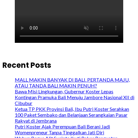
Recent Posts
MALL MAKIN BANYAK DI BALI. PERTANDA MAJU,
ATAU TANDA BALI MAKIN PENUH?
Bawa Misi Lingkungan, Gubernur Koster Lepas
Kontingan Pramuka Bali Menuju Jambore Nasional XII di
Cibubur
Ketua TP PKK Provinsi Bali, Ibu Putri Koster Serahkan
100 Paket Sembako dan Belanjaan Serangkaian Pasar
Rakyat di Jembrana
Putri Koster Ajak Perempuan Bali Berani Jadi
Womenpreneur Tanpa Tinggalkan Jati Diri