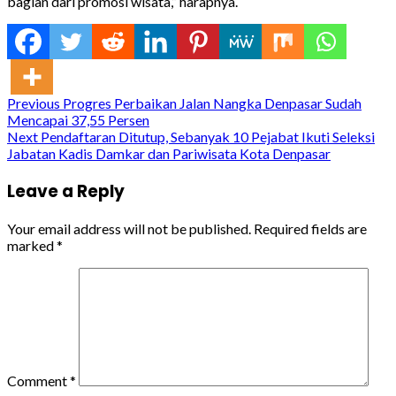
bagian dari promosi wisata,” harapnya.
Continue
Previous
Progres Perbaikan Jalan Nangka Denpasar Sudah
Mencapai 37,55 Persen
Reading
Next
Pendaftaran Ditutup, Sebanyak 10 Pejabat Ikuti Seleksi
Jabatan Kadis Damkar dan Pariwisata Kota Denpasar
Leave a Reply
Your email address will not be published.
Required fields are
marked
*
Comment
*