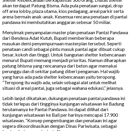
akan terdapat Patung Bisma. Ada pula penataan sungai, drop
off area lobby, plaza utama, kios pedagang, areal parkir serta
arena bermain anak-anak. Kesemua rencana penataan di pantai
pandawa ini membutuhkan anggaran sebesar 50 miliar.
Menyimak penyampaian master plan penataan Pantai Pandawa
dari Bendesa Adat Kutuh, Bupati memberikan beberapa
masukan demi penyempurnaan masterplan tersebut. Seperti
penataan candi sebagai pintu masuk pantai agar dibuat cukup
besar, kokoh dan tinggi. Untuk bangunan shelter kebencanaan
menurut Bupati memang menjadi prioritas. Namun diharapkan
patung bhisma yang rencananya dari beton agar memakai
perunggu dan di sekitar patung diberi pengaman. Hal wajib
yang harus ada pada shelter kebencanaan yaitu teropong.
“Teropong itu wajib ada, selain sebagai alat untuk melihat
situasi di areal pantai, juga sebagai wahana edukasi,” jelasnya.
Lebih lanjut dikatakan, dukungan penataan pantai pandawa ini
tidak terlepas dari tingginya kunjungan wisatawan ke Badung
terutamanya ke Pantai Pandawa. Ini dapat dilihat dari
kunjungan wisatawan ke Bali per harinya mencapai 17.900
wisatawan. “Konsep pengembangan dan penataan ini agar
segera dikoordinasikan dengan Dinas Pariwisata, sebagai