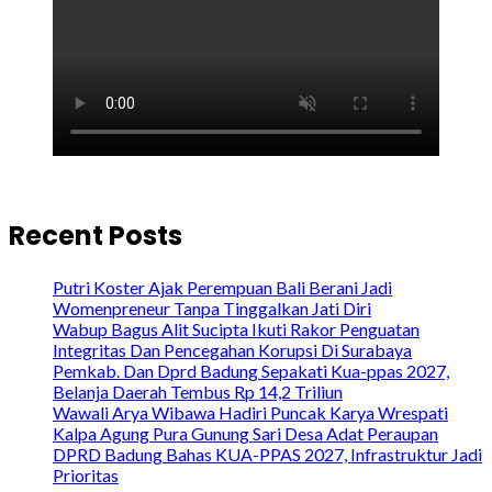
Recent Posts
Putri Koster Ajak Perempuan Bali Berani Jadi
Womenpreneur Tanpa Tinggalkan Jati Diri
Wabup Bagus Alit Sucipta Ikuti Rakor Penguatan
Integritas Dan Pencegahan Korupsi Di Surabaya
Pemkab. Dan Dprd Badung Sepakati Kua-ppas 2027,
Belanja Daerah Tembus Rp 14,2 Triliun
Wawali Arya Wibawa Hadiri Puncak Karya Wrespati
Kalpa Agung Pura Gunung Sari Desa Adat Peraupan
DPRD Badung Bahas KUA-PPAS 2027, Infrastruktur Jadi
Prioritas