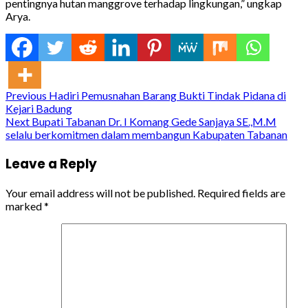
pentingnya hutan manggrove terhadap lingkungan,” ungkap
Arya.
Continue
Previous
Hadiri Pemusnahan Barang Bukti Tindak Pidana di
Kejari Badung
Reading
Next
Bupati Tabanan Dr. I Komang Gede Sanjaya SE.,M.M
selalu berkomitmen dalam membangun Kabupaten Tabanan
Leave a Reply
Your email address will not be published.
Required fields are
marked
*