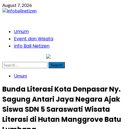
Skip
August 7, 2026
to
content
Primary
Umum
Menu
Event dan Wisata
Info Bali Netizen
infobalinetizen.com
Search
for:
Umum
Bunda Literasi Kota Denpasar Ny.
Sagung Antari Jaya Negara Ajak
Siswa SDN 5 Saraswati Wisata
Literasi di Hutan Manggrove Batu