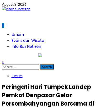
Skip
August 8, 2026
to
content
Primary
Umum
Menu
Event dan Wisata
Info Bali Netizen
infobalinetizen.com
Search
for:
Umum
Peringati Hari Tumpek Landep
Pemkot Denpasar Gelar
Persembahyangan Bersama di