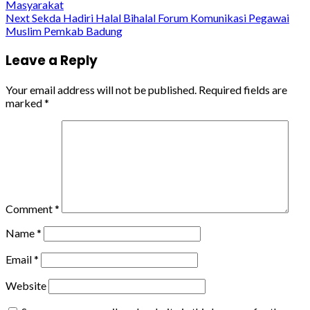
Masyarakat
Reading
Next
Sekda Hadiri Halal Bihalal Forum Komunikasi Pegawai
Muslim Pemkab Badung
Leave a Reply
Your email address will not be published.
Required fields are
marked
*
Comment
*
Name
*
Email
*
Website