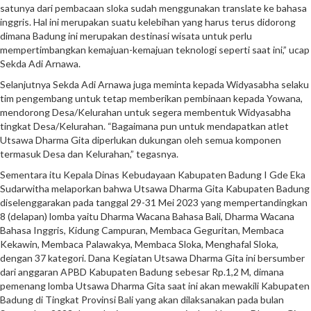
satunya dari pembacaan sloka sudah menggunakan translate ke bahasa
inggris. Hal ini merupakan suatu kelebihan yang harus terus didorong
dimana Badung ini merupakan destinasi wisata untuk perlu
mempertimbangkan kemajuan-kemajuan teknologi seperti saat ini,” ucap
Sekda Adi Arnawa.
Selanjutnya Sekda Adi Arnawa juga meminta kepada Widyasabha selaku
tim pengembang untuk tetap memberikan pembinaan kepada Yowana,
mendorong Desa/Kelurahan untuk segera membentuk Widyasabha
tingkat Desa/Kelurahan. “Bagaimana pun untuk mendapatkan atlet
Utsawa Dharma Gita diperlukan dukungan oleh semua komponen
termasuk Desa dan Kelurahan,” tegasnya.
Sementara itu Kepala Dinas Kebudayaan Kabupaten Badung I Gde Eka
Sudarwitha melaporkan bahwa Utsawa Dharma Gita Kabupaten Badung
diselenggarakan pada tanggal 29-31 Mei 2023 yang mempertandingkan
8 (delapan) lomba yaitu Dharma Wacana Bahasa Bali, Dharma Wacana
Bahasa Inggris, Kidung Campuran, Membaca Geguritan, Membaca
Kekawin, Membaca Palawakya, Membaca Sloka, Menghafal Sloka,
dengan 37 kategori. Dana Kegiatan Utsawa Dharma Gita ini bersumber
dari anggaran APBD Kabupaten Badung sebesar Rp.1,2 M, dimana
pemenang lomba Utsawa Dharma Gita saat ini akan mewakili Kabupaten
Badung di Tingkat Provinsi Bali yang akan dilaksanakan pada bulan