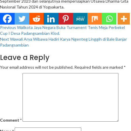
September 2023 dan selanjutnya mempersiapkan Utsawa Dharma Gita
Nasional Tahun 2024 di Yogyakarta.
Continue
Previous
Walikota Jaya Negara Buka Turnament Tenis Meja Perbekel
Cup I Desa Padangsambian Klod.
Reading
Next
Wawali Arya Wibawa Hadiri Karya Ngenteg Linggih di Bale Banjar
Padangsambian
Leave a Reply
Your email address will not be published.
Required fields are marked
*
Comment
*