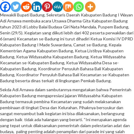
Mewakili Bupati Badung, Sekretaris Daerah Kabupaten Badung I Wayan
Adi Arnawa membuka acara Utsawa Dharma Gita Kabupaten Badung
tahun 2023 di Lobby Balai Budaya Giri Nata Mandala, Puspem Badung,
Senin (29/5). Kegiatan yang diikuti lebih dari 402 peserta perwakilan dari
6 (enam) Kecamatan se-Badung ini turut dihadiri Ketua Komisi IV DPRD
Kabupaten Badung I Made Suwardana, Camat se-Badung, Kepala
Kementrian Agama Kabupaten Badung, Ketua Listibya Kabupaten
Badung, Ketua Widyasabha Kabupaten Badung, Ketua Widyasabha
Kecamatan se-Kabupaten Badung, Ketua Widyasabha Desa se-
Kabupaten Badung, Koordinator Penyuluh Bahasa Bali Kabupaten
Badung, Koordinator Penyuluh Bahasa Bali Kecamatan se-Kabupaten
Badung beserta dinas terkait di lingkungan Pemkab Badung.
Sekda Adi Arnawa dalam sambutannya mengatakan bahwa Pemerintah
Kabupaten Badung mengapresiasi jajaran Widyasabha Kabupaten
Badung termasuk pembina Kecamatan yang sudah melaksanakan
pembinaan di tingkat Desa dan Kelurahan. Pihaknya bersyukur dan
sangat menyambut baik kegiatan ini bisa dilaksanakan, berlangsung
dengan baik tidak ada halangan yang berarti. “Ini merupakan agenda
yang tepat untuk dilaksanakan pemerintah dalam pelestarian adat dan
budaya, paling penting adalah penampilan dari parade ini yang salah