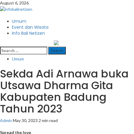
Skip
August 6, 2026
to
content
Primary
Umum
Menu
Event dan Wisata
Info Bali Netizen
infobalinetizen.com
Search
for:
Umum
Sekda Adi Arnawa buka
Utsawa Dharma Gita
Kabupaten Badung
Tahun 2023
Admin
May 30, 2023
2 min read
Spread the love