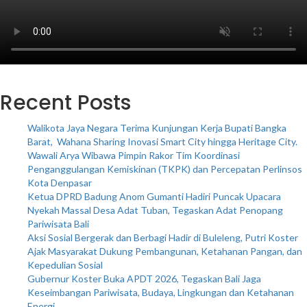
Recent Posts
Walikota Jaya Negara Terima Kunjungan Kerja Bupati Bangka
Barat, Wahana Sharing Inovasi Smart City hingga Heritage City.
Wawali Arya Wibawa Pimpin Rakor Tim Koordinasi
Penganggulangan Kemiskinan (TKPK) dan Percepatan Perlinsos
Kota Denpasar
Ketua DPRD Badung Anom Gumanti Hadiri Puncak Upacara
Nyekah Massal Desa Adat Tuban, Tegaskan Adat Penopang
Pariwisata Bali
Aksi Sosial Bergerak dan Berbagi Hadir di Buleleng, Putri Koster
Ajak Masyarakat Dukung Pembangunan, Ketahanan Pangan, dan
Kepedulian Sosial
Gubernur Koster Buka APDT 2026, Tegaskan Bali Jaga
Keseimbangan Pariwisata, Budaya, Lingkungan dan Ketahanan
Energi