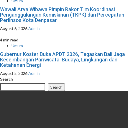
Umum
Wawali Arya Wibawa Pimpin Rakor Tim Koordinasi
Penganggulangan Kemiskinan (TKPK) dan Percepatan
Perlinsos Kota Denpasar
August 6, 2026
Admin
4 min read
Umum
Gubernur Koster Buka APDT 2026, Tegaskan Bali Jaga
Keseimbangan Pariwisata, Budaya, Lingkungan dan
Ketahanan Energi
August 5, 2026
Admin
Search
Search