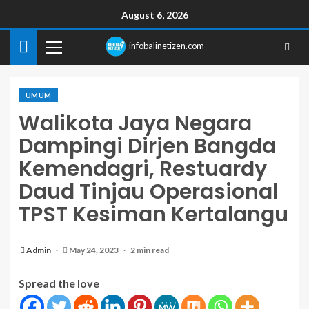
August 6, 2026
infobalinetizen.com
UMUM
Walikota Jaya Negara
Dampingi Dirjen Bangda
Kemendagri, Restuardy
Daud Tinjau Operasional
TPST Kesiman Kertalangu
Admin
May 24, 2023
2 min read
Spread the love