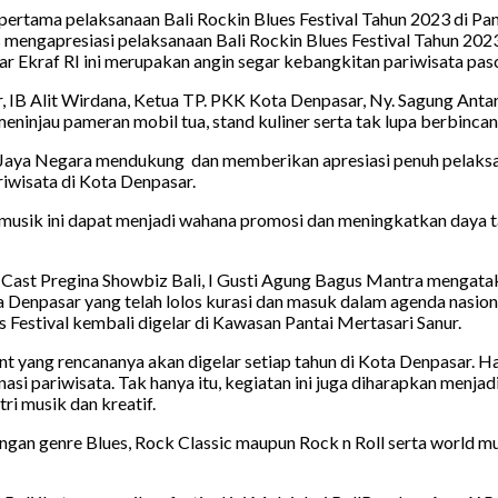
pertama pelaksanaan Bali Rockin Blues Festival Tahun 2023 di Pan
engapresiasi pelaksanaan Bali Rockin Blues Festival Tahun 2023.
r Ekraf RI ini merupakan angin segar kebangkitan pariwisata pa
IB Alit Wirdana, Ketua TP. PKK Kota Denpasar, Ny. Sagung Antar
meninjau pameran mobil tua, stand kuliner serta tak lupa berbinca
aya Negara mendukung dan memberikan apresiasi penuh pelaksanaan
wisata di Kota Denpasar.
musik ini dapat menjadi wahana promosi dan meningkatkan daya ta
 MCast Pregina Showbiz Bali, I Gusti Agung Bagus Mantra mengatak
 Denpasar yang telah lolos kurasi dan masuk dalam agenda nasio
s Festival kembali digelar di Kawasan Pantai Mertasari Sanur.
ent yang rencananya akan digelar setiap tahun di Kota Denpasar. H
nasi pariwisata. Tak hanya itu, kegiatan ini juga diharapkan menja
i musik dan kreatif.
dengan genre Blues, Rock Classic maupun Rock n Roll serta world m