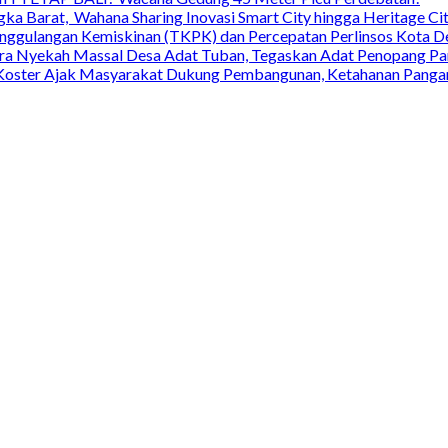
ka Barat, Wahana Sharing Inovasi Smart City hingga Heritage Cit
nggulangan Kemiskinan (TKPK) dan Percepatan Perlinsos Kota D
 Nyekah Massal Desa Adat Tuban, Tegaskan Adat Penopang Pari
ri Koster Ajak Masyarakat Dukung Pembangunan, Ketahanan Pangan