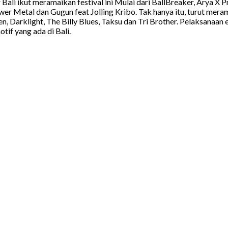
ali ikut meramaikan festival ini Mulai dari BallBreaker, Arya X 
wer Metal dan Gugun feat Jolling Kribo. Tak hanya itu, turut meram
en, Darklight, The Billy Blues, Taksu dan Tri Brother. Pelaksanaan 
if yang ada di Bali.