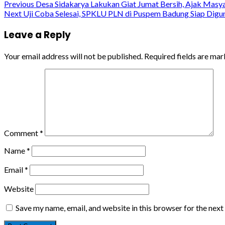
Continue
Previous
Desa Sidakarya Lakukan Giat Jumat Bersih, Ajak Masy
Next
Uji Coba Selesai, SPKLU PLN di Puspem Badung Siap Digu
Reading
Leave a Reply
Your email address will not be published.
Required fields are ma
Comment
*
Name
*
Email
*
Website
Save my name, email, and website in this browser for the nex