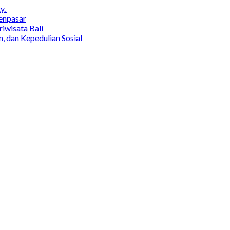
y.
enpasar
wisata Bali
, dan Kepedulian Sosial