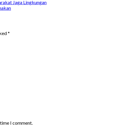
arakat Jaga Lingkungan
nakan
rked
*
t time I comment.