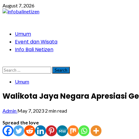
Skip
August 7, 2026
to
content
Primary
Umum
Menu
Event dan Wisata
Info Bali Netizen
Search
for:
Umum
Walikota Jaya Negara Apresiasi Gel
Admin
May 7, 2023
2 min read
Spread the love