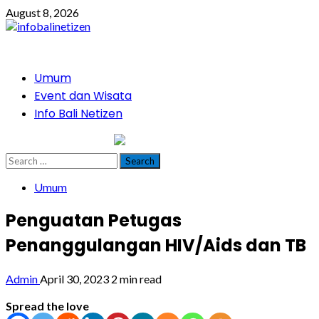
Skip
August 8, 2026
to
content
Primary
Umum
Menu
Event dan Wisata
Info Bali Netizen
infobalinetizen.com
Search
for:
Umum
Penguatan Petugas
Penanggulangan HIV/Aids dan TB
Admin
April 30, 2023
2 min read
Spread the love