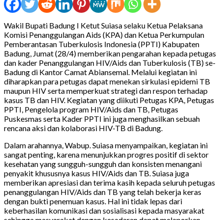
Wakil Bupati Badung I Ketut Suiasa selaku Ketua Pelaksana
Komisi Penanggulangan Aids (KPA) dan Ketua Perkumpulan
Pemberantasan Tuberkulosis Indonesia (PPTI) Kabupaten
Badung, Jumat (28/4) memberikan pengarahan kepada petugas
dan kader Penanggulangan HIV/Aids dan Tuberkulosis (TB) se-
Badung di Kantor Camat Abiansemal. Melalui kegiatan ini
diharapkan para petugas dapat menekan sirkulasi epidemi TB
maupun HIV serta memperkuat strategi dan respon terhadap
kasus TB dan HIV. Kegiatan yang diikuti Petugas KPA, Petugas
PPTI, Pengelola program HIV/Aids dan TB, Petugas
Puskesmas serta Kader PPTI ini juga menghasilkan sebuah
rencana aksi dan kolaborasi HIV-TB di Badung.
Dalam arahannya, Wabup. Suiasa menyampaikan, kegiatan ini
sangat penting, karena menunjukkan progres positif di sektor
kesehatan yang sungguh-sungguh dan konsisten menangani
penyakit khususnya kasus HIV/Aids dan TB. Suiasa juga
memberikan apresiasi dan terima kasih kepada seluruh petugas
penanggulangan HIV/Aids dan TB yang telah bekerja keras
dengan bukti penemuan kasus. Hal ini tidak lepas dari
keberhasilan komunikasi dan sosialisasi kepada masyarakat
sehingga masyarakat dengan kesadaran dapat melaporkan