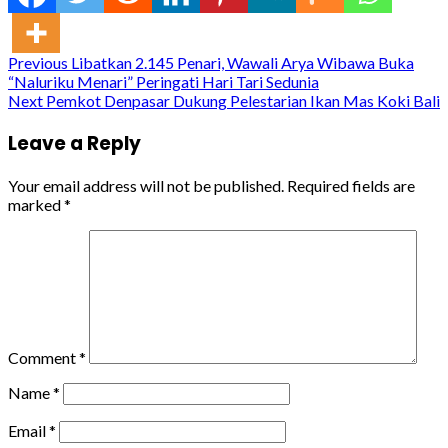
Continue
Previous
Libatkan 2.145 Penari, Wawali Arya Wibawa Buka
“Naluriku Menari” Peringati Hari Tari Sedunia
Reading
Next
Pemkot Denpasar Dukung Pelestarian Ikan Mas Koki Bali
Leave a Reply
Your email address will not be published.
Required fields are
marked
*
Comment
*
Name
*
Email
*