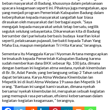
beban masyarakat di Badung, khususnya dalam pelaksanaan
upacara keagamaan seperti ini. Pihaknya juga mengatakan, apa
yang menjadi program Pemerintah Kabupaten Badung dalam
keberpihakan kepada masyarakat sangatlah luar biasa
dirasakan oleh masyarakat dari berbagai aspek. “Saya
mengajak kepada masyarakat untuk tetap bersatu, segilik
seguluk selulung sebayantaka. Dikarenakan kita di Badung
bersumber dari pariwisata berbasis budaya kearifan lokal
seperti, pelaksanaan pujawali, berbakti kepada Tuhan Yang
Maha Esa, maupun menjalankan Tri Hita Karana,” terangnya.
Sementara itu Manggala Karya I Nyoman Artana mengucapkan
terimakasih kepada Pemerintah Kabupaten Badung karena
sudah memberikan dana BKK sebesar Rp. 100 juta, dimana
dengan bantuan ini kegiatan atma wedana, nyekah kinembulan
di Br. Br, Adat Pande, yang berlangsung setiap 2 Tahun sekali
dapat terlaksana. Karya Atma Wedana Kinembulan lan
Mepetik ini di ikuti Atma Wedana 19 sawa dan Mepetik 14
orang. ”Bantuan ini sangat kami rasakan, dimana nyekah
bersama/ nyekah kinembulan ini, merupakan sebuah kegiatan
yang memupuk rasa persatuan, efisiensi kebersamaan dalam
kegiatan-kegiatan keagamaan, “ terangnya.