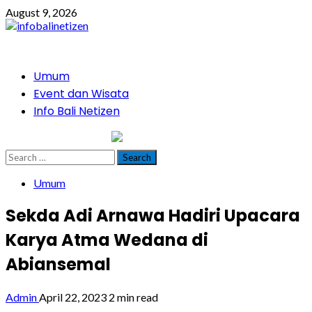
Skip
August 9, 2026
to
content
Primary
Umum
Menu
Event dan Wisata
Info Bali Netizen
infobalinetizen.com
Search
for:
Umum
Sekda Adi Arnawa Hadiri Upacara
Karya Atma Wedana di
Abiansemal
Admin
April 22, 2023
2 min read