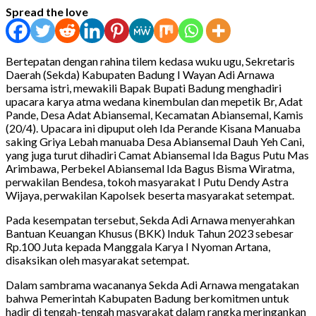
Spread the love
Bertepatan dengan rahina tilem kedasa wuku ugu, Sekretaris
Daerah (Sekda) Kabupaten Badung I Wayan Adi Arnawa
bersama istri, mewakili Bapak Bupati Badung menghadiri
upacara karya atma wedana kinembulan dan mepetik Br, Adat
Pande, Desa Adat Abiansemal, Kecamatan Abiansemal, Kamis
(20/4). Upacara ini dipuput oleh Ida Perande Kisana Manuaba
saking Griya Lebah manuaba Desa Abiansemal Dauh Yeh Cani,
yang juga turut dihadiri Camat Abiansemal Ida Bagus Putu Mas
Arimbawa, Perbekel Abiansemal Ida Bagus Bisma Wiratma,
perwakilan Bendesa, tokoh masyarakat I Putu Dendy Astra
Wijaya, perwakilan Kapolsek beserta masyarakat setempat.
Pada kesempatan tersebut, Sekda Adi Arnawa menyerahkan
Bantuan Keuangan Khusus (BKK) Induk Tahun 2023 sebesar
Rp.100 Juta kepada Manggala Karya I Nyoman Artana,
disaksikan oleh masyarakat setempat.
Dalam sambrama wacananya Sekda Adi Arnawa mengatakan
bahwa Pemerintah Kabupaten Badung berkomitmen untuk
hadir di tengah-tengah masyarakat dalam rangka meringankan