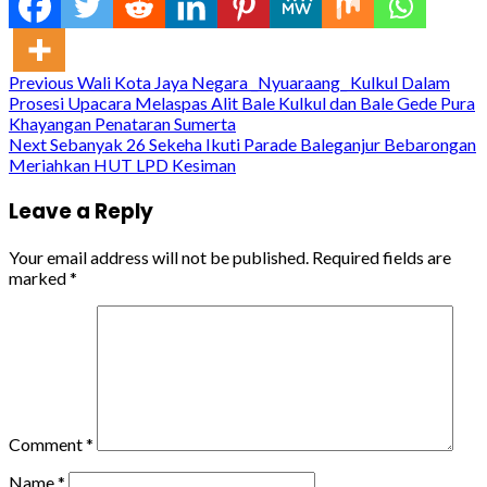
Continue
Previous
Wali Kota Jaya Negara _Nyuaraang_ Kulkul Dalam
Prosesi Upacara Melaspas Alit Bale Kulkul dan Bale Gede Pura
Reading
Khayangan Penataran Sumerta
Next
Sebanyak 26 Sekeha Ikuti Parade Baleganjur Bebarongan
Meriahkan HUT LPD Kesiman
Leave a Reply
Your email address will not be published.
Required fields are
marked
*
Comment
*
Name
*