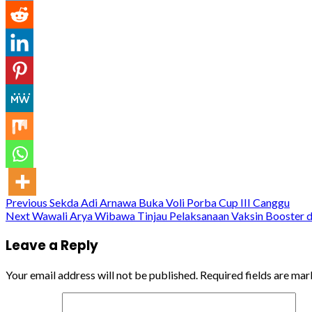
Continue
Previous
Sekda Adi Arnawa Buka Voli Porba Cup III Canggu
Next
Wawali Arya Wibawa Tinjau Pelaksanaan Vaksin Booster d
Reading
Leave a Reply
Your email address will not be published.
Required fields are ma