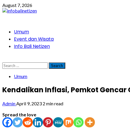
Skip
August 7, 2026
to
content
Primary
Umum
Menu
Event dan Wisata
Info Bali Netizen
Search
for:
Umum
Kendalikan Inflasi, Pemkot Gencar 
Admin
April 9, 2023
2 min read
Spread the love