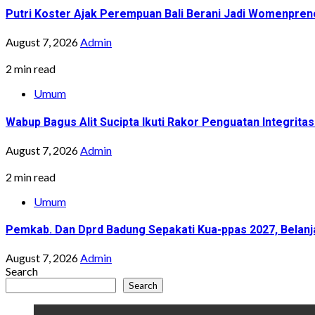
Putri Koster Ajak Perempuan Bali Berani Jadi Womenprene
August 7, 2026
Admin
2 min read
Umum
Wabup Bagus Alit Sucipta Ikuti Rakor Penguatan Integrit
August 7, 2026
Admin
2 min read
Umum
Pemkab. Dan Dprd Badung Sepakati Kua-ppas 2027, Belanja
August 7, 2026
Admin
Search
Search