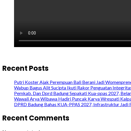
Recent Posts
Putri Koster Ajak Perempuan Bali Berani Jadi Womenprene
Wabup Bagus Alit Sucipta Ikuti Rakor Penguatan Integrit
Pemkab. Dan Dprd Badung Sepakati Kua-ppas 2027, Belanj
Wawali Arya Wibawa Hadiri Puncak Karya Wrespati Kalpa
DPRD Badung Bahas KUA-PPAS 2027, Infrastruktur Jadi P
Recent Comments