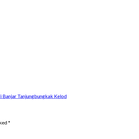
i Banjar Tanjungbungkak Kelod
rked
*