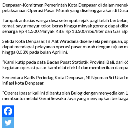
Denpasar-Komitmen Pemerintah Kota Denpasar di dalam menekan l
pelaksanaan Operasi Pasar Murah yang diselenggarakan di Dusun 
Tampak antusias warga desa setempat sejak pagi telah berbelan
tomat, sayur mayur, telor, beras hingga minyak goreng dapat dibe
seharga Rp 41.500,Minyak Kita Rp 13.500 ribu/liter dan Gas Elpi
Sekda Kota Denpasar, IB Alit Wiradana disela-sela peninjauan,
dapat mendapat pelayanan operasi pasar murah dengan tujuan me
hingga 0,03% pada bulan April ini.
“Kami kutip pada data Badan Pusat Statistik Provinsi Bali, dari 65
kegiatan operasi pasar kami nilai efektif dan memberikan dampa
Sementara Kadis Perindag Kota Denpasar, Ni Nyoman Sri Utari 
inflasi kota Denpasar.
“Operasi pasar kali ini dibantu oleh Bulog dengan menyediakan 
membantu melalui Gerai Sewaka Jaya yang menyiapkan berbagai k