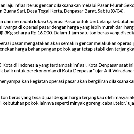
aju inflasi terus gencar dilaksanakan melalui Pasar Murah Sekd
Buana Sari, Desa Tegal Kerta, Denpasar Barat, Sabtu (8/04).
ja dan memadati lokasi Operasi Pasar untuk berbelanja kebutuha
li warga di operasi pasar dengan harga yang lebih murah dari harg
ji 3Kg seharga Rp 16.000. Dalam 1 jam satu ton beras yang disedi
 operasi pasar mengatakan akan semakin gencar melakukan operasi
nekan harga bahan pangan pokok agar tetap stabil dan terjangka
 Kota di Indonesia yang terdampak inflasi, Kota Denpasar saat ini t
k baik untuk perekonomian di Kota Denpasar,” ujar Alit Wiradana
menyampaikan kegiatan operasi pasar akan bergiliran dilaksanak
1 ton beras yang bisa dijual dengan harga terjangkau oleh masyar
ebutuhan pokok lainnya seperti minyak goreng, cabai, telor,” uj