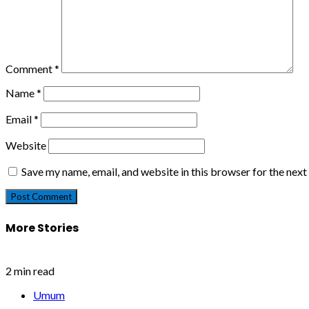
Comment
*
Name
*
Email
*
Website
Save my name, email, and website in this browser for the nex
More Stories
2 min read
Umum