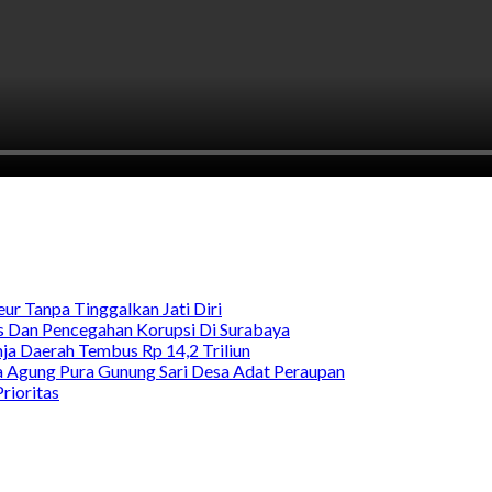
ur Tanpa Tinggalkan Jati Diri
as Dan Pencegahan Korupsi Di Surabaya
a Daerah Tembus Rp 14,2 Triliun
 Agung Pura Gunung Sari Desa Adat Peraupan
rioritas