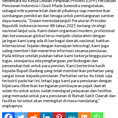
Sementara itu Ketua Dewan Pimpinan Provinsi (DPP) Persatuan
Pensiunan Indonesia I Gusti Made Sunendra mengatakan,
sebagai mitra pemerintah daerah pihaknya siap memberikan
sumbangan pemikiran dan tenaga untuk pembangunan sumber
daya manusia. “Dalam menindaklanjuti Peraturan Presiden
Republik Indonesia nomor 88 tahun 2021 tentang strategi
nasional lanjut usia. Kami dalam organisasi modern, profesional
dan berwawasan global terus menjalin silaturahmi dengan
jaringan kami yang ada di berbagai daerah, nasional, bahkan
internasional. Sejalan dengan kemajuan teknologi, kami juga
saling memberi dan menerima informasi sesama pensiunan.
Pada intinya setelah puluhan tahun kami bekerja hingga purna
tugas, sewajarnya ada penghargaan, perlindungan dan
pemenuhan hak untuk para pensiun. Kami berterima kasih
kepada Bupati Badung yang telah memberikan perhatian yang
sangat besar kepada pensiunan .Perhatian serius itu tidak saja
terbukti pada hari ini, tetapi juga kami para pensiunan dengan
bijaksana diberikan keringanan pembayaran pajak daerah
selain itu untuk askes sudah mendapat pelayanan dan fasilitas
yang memadai untuk para pensiunan di Rumah Sakit Daerah dan
fasilitas tersebut akan meningkat di masa mendatang,”
ungkapnya.