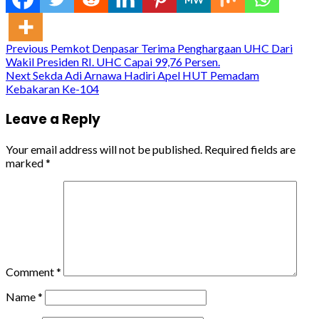
Continue
Previous
Pemkot Denpasar Terima Penghargaan UHC Dari
Wakil Presiden RI. UHC Capai 99,76 Persen.
Reading
Next
Sekda Adi Arnawa Hadiri Apel HUT Pemadam
Kebakaran Ke-104
Leave a Reply
Your email address will not be published.
Required fields are
marked
*
Comment
*
Name
*