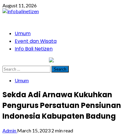
Skip
August 11, 2026
to
content
Primary
Umum
Menu
Event dan Wisata
Info Bali Netizen
infobalinetizen.com
Search
for:
Umum
Sekda Adi Arnawa Kukuhkan
Pengurus Persatuan Pensiunan
Indonesia Kabupaten Badung
Admin
March 15, 2023
2 min read