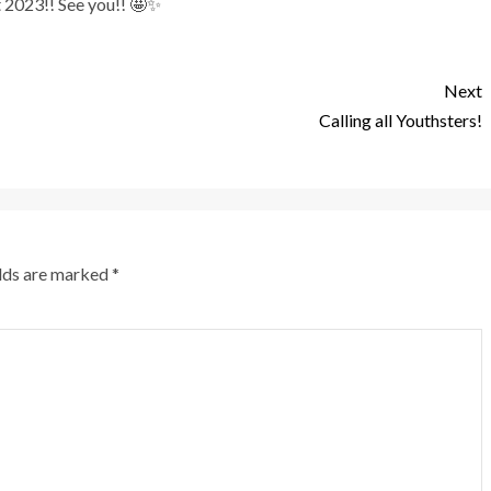
 2023!! See you!! 🤩✨
Next
Calling all Youthsters!
elds are marked
*