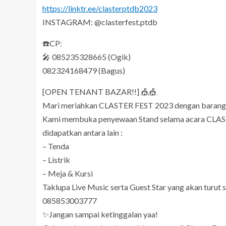
https://linktr.ee/clasterptdb2023
INSTAGRAM: @clasterfest.ptdb
☎️CP:
🎤 085235328665 (Ogik)
082324168479 (Bagus)
[OPEN TENANT BAZAR!!] 🎪🎪
Mari meriahkan CLASTER FEST 2023 dengan barang 
Kami membuka penyewaan Stand selama acara CLAST
didapatkan antara lain :
– Tenda
– Listrik
– Meja & Kursi
Taklupa Live Music serta Guest Star yang akan tur
085853003777
✨Jangan sampai ketinggalan yaa!