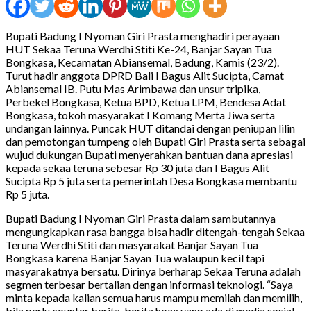
Bupati Badung I Nyoman Giri Prasta menghadiri perayaan
HUT Sekaa Teruna Werdhi Stiti Ke-24, Banjar Sayan Tua
Bongkasa, Kecamatan Abiansemal, Badung, Kamis (23/2).
Turut hadir anggota DPRD Bali I Bagus Alit Sucipta, Camat
Abiansemal IB. Putu Mas Arimbawa dan unsur tripika,
Perbekel Bongkasa, Ketua BPD, Ketua LPM, Bendesa Adat
Bongkasa, tokoh masyarakat I Komang Merta Jiwa serta
undangan lainnya. Puncak HUT ditandai dengan peniupan lilin
dan pemotongan tumpeng oleh Bupati Giri Prasta serta sebagai
wujud dukungan Bupati menyerahkan bantuan dana apresiasi
kepada sekaa teruna sebesar Rp 30 juta dan I Bagus Alit
Sucipta Rp 5 juta serta pemerintah Desa Bongkasa membantu
Rp 5 juta.
Bupati Badung I Nyoman Giri Prasta dalam sambutannya
mengungkapkan rasa bangga bisa hadir ditengah-tengah Sekaa
Teruna Werdhi Stiti dan masyarakat Banjar Sayan Tua
Bongkasa karena Banjar Sayan Tua walaupun kecil tapi
masyarakatnya bersatu. Dirinya berharap Sekaa Teruna adalah
segmen terbesar bertalian dengan informasi teknologi. “Saya
minta kepada kalian semua harus mampu memilah dan memilih,
bila perlu counter berita-berita hoax yang ada di media sosial.