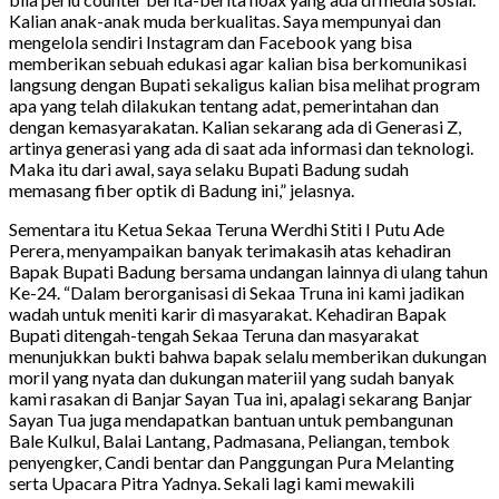
Kalian anak-anak muda berkualitas. Saya mempunyai dan
mengelola sendiri Instagram dan Facebook yang bisa
memberikan sebuah edukasi agar kalian bisa berkomunikasi
langsung dengan Bupati sekaligus kalian bisa melihat program
apa yang telah dilakukan tentang adat, pemerintahan dan
dengan kemasyarakatan. Kalian sekarang ada di Generasi Z,
artinya generasi yang ada di saat ada informasi dan teknologi.
Maka itu dari awal, saya selaku Bupati Badung sudah
memasang fiber optik di Badung ini,” jelasnya.
Sementara itu Ketua Sekaa Teruna Werdhi Stiti I Putu Ade
Perera, menyampaikan banyak terimakasih atas kehadiran
Bapak Bupati Badung bersama undangan lainnya di ulang tahun
Ke-24. “Dalam berorganisasi di Sekaa Truna ini kami jadikan
wadah untuk meniti karir di masyarakat. Kehadiran Bapak
Bupati ditengah-tengah Sekaa Teruna dan masyarakat
menunjukkan bukti bahwa bapak selalu memberikan dukungan
moril yang nyata dan dukungan materiil yang sudah banyak
kami rasakan di Banjar Sayan Tua ini, apalagi sekarang Banjar
Sayan Tua juga mendapatkan bantuan untuk pembangunan
Bale Kulkul, Balai Lantang, Padmasana, Peliangan, tembok
penyengker, Candi bentar dan Panggungan Pura Melanting
serta Upacara Pitra Yadnya. Sekali lagi kami mewakili