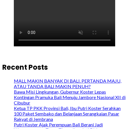
Recent Posts
MALL MAKIN BANYAK DI BALI. PERTANDA MAJU,
ATAU TANDA BALI MAKIN PENUH?
Bawa Misi Lingkungan, Gubernur Koster Lepas
Kontingan Pramuka Bali Menuju Jambore Nasional XII di
Cibubur
Ketua TP PKK Provinsi Bali, Ibu Putri Koster Serahkan
100 Paket Sembako dan Belanjaan Serangkaian Pasar
Rakyat di Jembrana
Putri Koster Ajak Perempuan Bali Berani Jadi