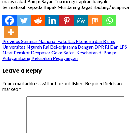
masyarakat Banjar Sayan Tua mengucapkan banyak
terimakasih kepada Bapak Murdaning Jagat Badung,” ucapnya
Continue
Previous
Seminar Nasional Fakultas Ekonomi dan Bisnis
Universitas Ngurah Rai Bekerjasama Dengan DPR RI Dan LPS
Reading
Next
Pemkot Denpasar Gelar Safari Kesehatan di Banjar
Pulugambang Kelurahan Peguyangan
Leave a Reply
Your email address will not be published.
Required fields are
marked
*