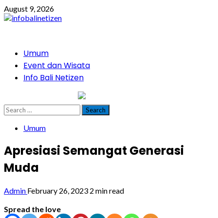
Skip
August 9, 2026
to
content
Primary
Umum
Menu
Event dan Wisata
Info Bali Netizen
infobalinetizen.com
Search
for:
Umum
Apresiasi Semangat Generasi
Muda
Admin
February 26, 2023
2 min read
Spread the love