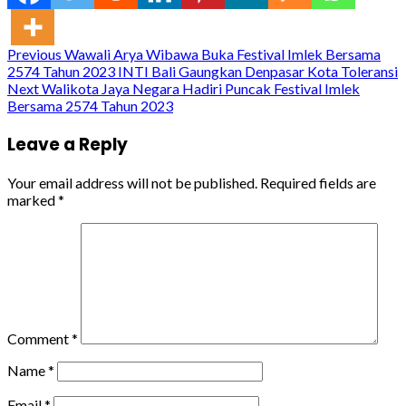
Continue
Previous
Wawali Arya Wibawa Buka Festival Imlek Bersama
2574 Tahun 2023 INTI Bali Gaungkan Denpasar Kota Toleransi
Reading
Next
Walikota Jaya Negara Hadiri Puncak Festival Imlek
Bersama 2574 Tahun 2023
Leave a Reply
Your email address will not be published.
Required fields are
marked
*
Comment
*
Name
*
Email
*