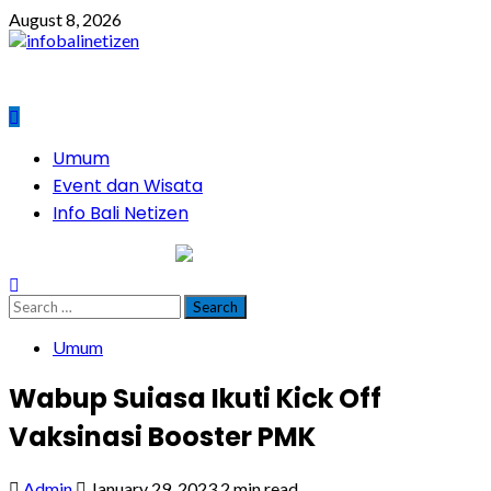
Skip
August 8, 2026
to
content
Primary
Umum
Menu
Event dan Wisata
Info Bali Netizen
infobalinetizen.com
Search
for:
Umum
Wabup Suiasa Ikuti Kick Off
Vaksinasi Booster PMK
Admin
January 29, 2023
2 min read