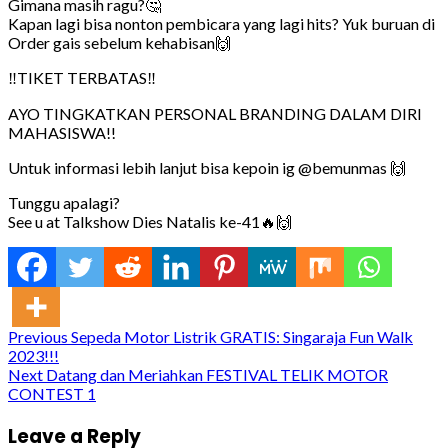
Gimana masih ragu?🤔
Kapan lagi bisa nonton pembicara yang lagi hits? Yuk buruan di
Order gais sebelum kehabisan🙌
‼️TIKET TERBATAS‼️
AYO TINGKATKAN PERSONAL BRANDING DALAM DIRI
MAHASISWA!!
Untuk informasi lebih lanjut bisa kepoin ig @bemunmas 🙌
Tunggu apalagi?
See u at Talkshow Dies Natalis ke-41🔥🙌
Continue
Previous
Sepeda Motor Listrik GRATIS: Singaraja Fun Walk
2023!!!
Reading
Next
Datang dan Meriahkan FESTIVAL TELIK MOTOR
CONTEST 1
Leave a Reply