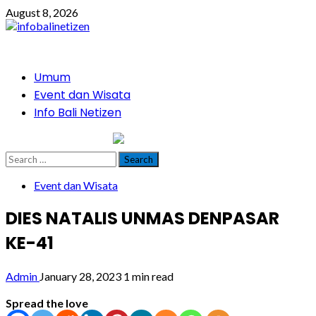
Skip
August 8, 2026
to
content
Primary
Umum
Menu
Event dan Wisata
Info Bali Netizen
infobalinetizen.com
Search
for:
Event dan Wisata
DIES NATALIS UNMAS DENPASAR
KE-41
Admin
January 28, 2023
1 min read
Spread the love