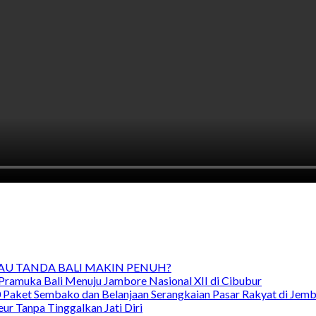
TAU TANDA BALI MAKIN PENUH?
Pramuka Bali Menuju Jambore Nasional XII di Cibubur
00 Paket Sembako dan Belanjaan Serangkaian Pasar Rakyat di Jem
ur Tanpa Tinggalkan Jati Diri