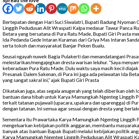
Spread the love
Bertepatan dengan Hari Suci Siwalatri, Bupati Badung Nyoman
Linggih Pedudusan Alit Wraspati Kalpa medasar Tawur Panca Ru
Betara yang bersatana di Pura Ratu Made, Bupati Giri Prasta me
Ida Pedanda Gede Intaran Kuramas dari Griya Mas Intaran Sand
serta tokoh dan masyarakat Banjar Peken Bualu.
Seusai ngayah nuwek Bagia Pulakerti dan menandatangani Prasa
melestarikan/mengajegkan dresta warisan leluhur. “Saya menyamp
keberadaan Pura Ratu Made. Dulu waktu saya masih kecil diajak 
Presanak Dalem Sakenan, di Pura ini juga ada pelawatan Ida Beta
yang sangat sakral ini,” ajak Bupati Giri Prasta
Dikatakan juga, atas segala anugerah yang telah diberikan oleh
bantuan dana hibah untuk Karya Mamungkah Ngenteg Linggih Pe
terkait tatanan pujawali (upacara, upakara dan uparengga) di P
dengan tatanan. Ini semua agar sesuai dengan dresta yang berlak
Sementara itu Prawartaka Karya Mamungkah Ngenteg Linggih Ped
mengeluarkan kebijakan politik anggaran, membantu masyarakat
banyak atas bantuan Bapak Bupati melalui kebijakan politik an
Karya Mamungkah Ngenteg Linggih Pedudusan Alit Wraspati Kal