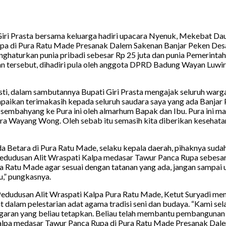
 Giri Prasta bersama keluarga hadiri upacara Nyenuk, Mekebat 
pa di Pura Ratu Made Presanak Dalem Sakenan Banjar Peken Desa 
nghaturkan punia pribadi sebesar Rp 25 juta dan punia Pemerinta
an tersebut, dihadiri pula oleh anggota DPRD Badung Wayan Luwir
sti, dalam sambutannya Bupati Giri Prasta mengajak seluruh war
aikan terimakasih kepada seluruh saudara saya yang ada Banjar P
sembahyang ke Pura ini oleh almarhum Bapak dan Ibu. Pura ini ma
ra Wayang Wong. Oleh sebab itu semasih kita diberikan kesehatan 
 Ida Betara di Pura Ratu Made, selaku kepala daerah, pihaknya sud
dudusan Alit Wraspati Kalpa medasar Tawur Panca Rupa sebesar 
ura Ratu Made agar sesuai dengan tatanan yang ada, jangan sampa
u,” pungkasnya.
udusan Alit Wraspati Kalpa Pura Ratu Made, Ketut Suryadi meng
 dalam pelestarian adat agama tradisi seni dan budaya. “Kami 
ggaran yang beliau tetapkan. Beliau telah membantu pembangunan
pa medasar Tawur Panca Rupa di Pura Ratu Made Presanak Dalem 