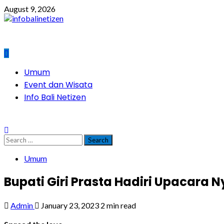
Skip
August 9, 2026
to
content
Primary
Umum
Menu
Event dan Wisata
Info Bali Netizen
Search
for:
Umum
Bupati Giri Prasta Hadiri Upacara
Admin
January 23, 2023
2 min read