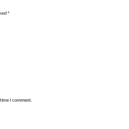
rked
*
t time I comment.