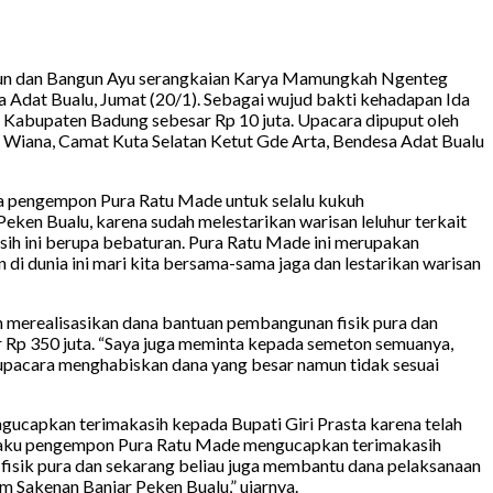
Daun dan Bangun Ayu serangkaian Karya Mamungkah Ngenteg
Adat Bualu, Jumat (20/1). Sebagai wujud bakti kehadapan Ida
h Kabupaten Badung sebesar Rp 10 juta. Upacara dipuput oleh
 Wiana, Camat Kuta Selatan Ketut Gde Arta, Bendesa Adat Bualu
ga pengempon Pura Ratu Made untuk selalu kukuh
eken Bualu, karena sudah melestarikan warisan leluhur terkait
sih ini berupa bebaturan. Pura Ratu Made ini merupakan
di dunia ini mari kita bersama-sama jaga dan lestarikan warisan
ah merealisasikan dana bantuan pembangunan fisik pura dan
Rp 350 juta. “Saya juga meminta kepada semeton semuanya,
i upacara menghabiskan dana yang besar namun tidak sesuai
ucapkan terimakasih kepada Bupati Giri Prasta karena telah
selaku pengempon Pura Ratu Made mengucapkan terimakasih
 fisik pura dan sekarang beliau juga membantu dana pelaksanaan
Sakenan Banjar Peken Bualu,” ujarnya.