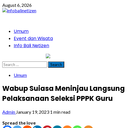
Skip
August 6, 2026
to
content
Primary
Umum
Menu
Event dan Wisata
Info Bali Netizen
infobalinetizen.com
Search
for:
Umum
Wabup Suiasa Meninjau Langsung
Pelaksanaan Seleksi PPPK Guru
Admin
January 19, 2023
1 min read
Spread the love