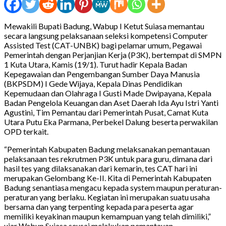
Mewakili Bupati Badung, Wabup I Ketut Suiasa memantau
secara langsung pelaksanaan seleksi kompetensi Computer
Assisted Test (CAT-UNBK) bagi pelamar umum, Pegawai
Pemerintah dengan Perjanjian Kerja (P3K), bertempat di SMPN
1 Kuta Utara, Kamis (19/1). Turut hadir Kepala Badan
Kepegawaian dan Pengembangan Sumber Daya Manusia
(BKPSDM) I Gede Wijaya, Kepala Dinas Pendidikan
Kepemudaan dan Olahraga I Gusti Made Dwipayana, Kepala
Badan Pengelola Keuangan dan Aset Daerah Ida Ayu Istri Yanti
Agustini, Tim Pemantau dari Pemerintah Pusat, Camat Kuta
Utara Putu Eka Parmana, Perbekel Dalung beserta perwakilan
OPD terkait.
“Pemerintah Kabupaten Badung melaksanakan pemantauan
pelaksanaan tes rekrutmen P3K untuk para guru, dimana dari
hasil tes yang dilaksanakan dari kemarin, tes CAT hari ini
merupakan Gelombang Ke-II. Kita di Pemerintah Kabupaten
Badung senantiasa mengacu kepada system maupun peraturan-
peraturan yang berlaku. Kegiatan ini merupakan suatu usaha
bersama dan yang terpenting kepada para peserta agar
memiliki keyakinan maupun kemampuan yang telah dimiliki,”
ujar Wabup Suiasa seusai melakukan pemantauan.