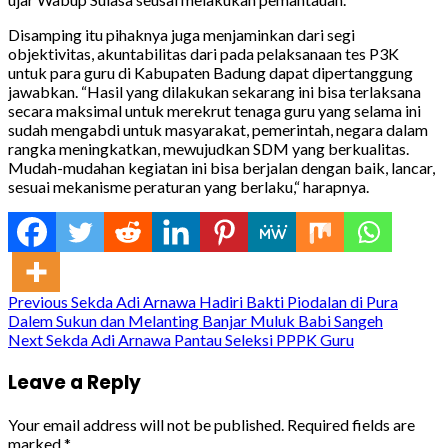
Disamping itu pihaknya juga menjaminkan dari segi
objektivitas, akuntabilitas dari pada pelaksanaan tes P3K
untuk para guru di Kabupaten Badung dapat dipertanggung
jawabkan. “Hasil yang dilakukan sekarang ini bisa terlaksana
secara maksimal untuk merekrut tenaga guru yang selama ini
sudah mengabdi untuk masyarakat, pemerintah, negara dalam
rangka meningkatkan, mewujudkan SDM yang berkualitas.
Mudah-mudahan kegiatan ini bisa berjalan dengan baik, lancar,
sesuai mekanisme peraturan yang berlaku,“ harapnya.
Continue
Previous
Sekda Adi Arnawa Hadiri Bakti Piodalan di Pura
Dalem Sukun dan Melanting Banjar Muluk Babi Sangeh
Reading
Next
Sekda Adi Arnawa Pantau Seleksi PPPK Guru
Leave a Reply
Your email address will not be published.
Required fields are
marked
*