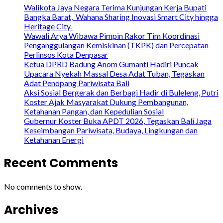
Walikota Jaya Negara Terima Kunjungan Kerja Bupati
Bangka Barat, Wahana Sharing Inovasi Smart City hingga
Heritage City.
Wawali Arya Wibawa Pimpin Rakor Tim Koordinasi
Penganggulangan Kemiskinan (TKPK) dan Percepatan
Perlinsos Kota Denpasar
Ketua DPRD Badung Anom Gumanti Hadiri Puncak
Upacara Nyekah Massal Desa Adat Tuban, Tegaskan
Adat Penopang Pariwisata Bali
Aksi Sosial Bergerak dan Berbagi Hadir di Buleleng, Putri
Koster Ajak Masyarakat Dukung Pembangunan,
Ketahanan Pangan, dan Kepedulian Sosial
Gubernur Koster Buka APDT 2026, Tegaskan Bali Jaga
Keseimbangan Pariwisata, Budaya, Lingkungan dan
Ketahanan Energi
Recent Comments
No comments to show.
Archives