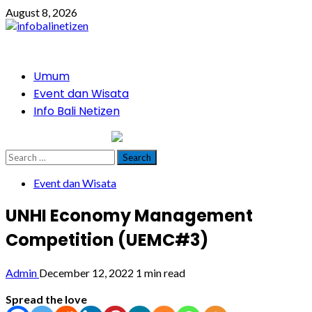
Skip
August 8, 2026
to
content
Primary
Umum
Menu
Event dan Wisata
Info Bali Netizen
infobalinetizen.com
Search
for:
Event dan Wisata
UNHI Economy Management
Competition (UEMC#3)
Admin
December 12, 2022
1 min read
Spread the love