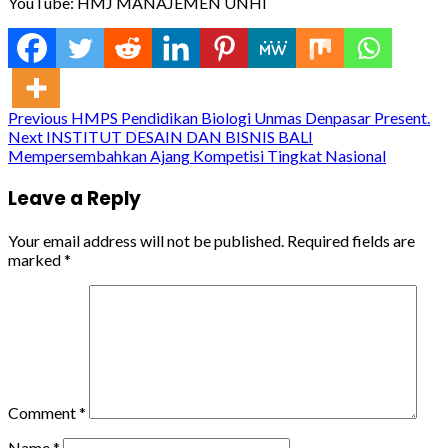
YouTube: HMJ MANAJEMEN UNHI
Continue
Previous
HMPS Pendidikan Biologi Unmas Denpasar Present.
Next
INSTITUT DESAIN DAN BISNIS BALI
Reading
Mempersembahkan Ajang Kompetisi Tingkat Nasional
Leave a Reply
Your email address will not be published.
Required fields are
marked
*
Comment
*
Name
*