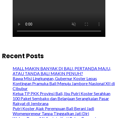
Recent Posts
MALL MAKIN BANYAK DI BALI. PERTANDA MAJU,
ATAU TANDA BALI MAKIN PENUH?
Bawa Misi Lingkungan, Gubernur Koster Lepas
Kontingan Pramuka Bali Menuju Jambore Nasional XII di
Cibubur
Ketua TP PKK Provinsi Bali, Ibu Putri Koster Serahkan
100 Paket Sembako dan Belanjaan Serangkaian Pasar
Rakyat di Jembrana
Putri Koster Ajak Perempuan Bali Berani Jadi
Womenpreneur Tanpa Tinggalkan Jati Diri