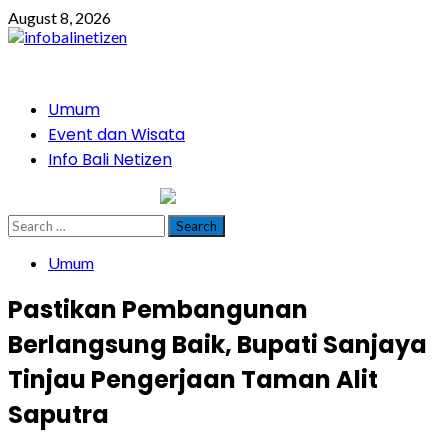
Skip
August 8, 2026
to
content
Primary
Umum
Menu
Event dan Wisata
Info Bali Netizen
infobalinetizen.com
Search
for:
Umum
Pastikan Pembangunan
Berlangsung Baik, Bupati Sanjaya
Tinjau Pengerjaan Taman Alit
Saputra