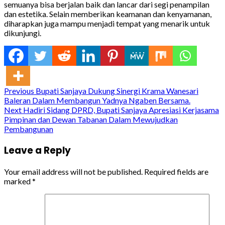
semuanya bisa berjalan baik dan lancar dari segi penampilan
dan estetika. Selain memberikan keamanan dan kenyamanan,
diharapkan juga mampu menjadi tempat yang menarik untuk
dikunjungi.
Continue
Previous
Bupati Sanjaya Dukung Sinergi Krama Wanesari
Baleran Dalam Membangun Yadnya Ngaben Bersama.
Reading
Next
Hadiri Sidang DPRD, Bupati Sanjaya Apresiasi Kerjasama
Pimpinan dan Dewan Tabanan Dalam Mewujudkan
Pembangunan
Leave a Reply
Your email address will not be published.
Required fields are
marked
*