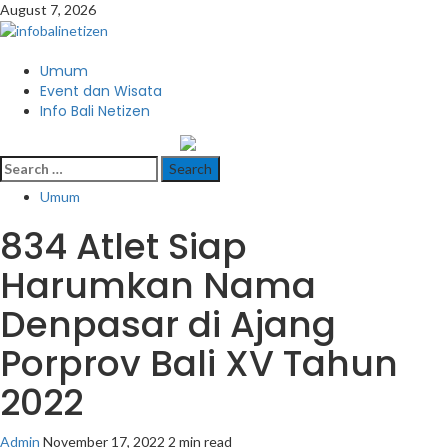
Skip
August 7, 2026
to
content
Primary
Umum
Menu
Event dan Wisata
Info Bali Netizen
infobalinetizen.com
Search
for:
Umum
834 Atlet Siap
Harumkan Nama
Denpasar di Ajang
Porprov Bali XV Tahun
2022
Admin
November 17, 2022
2 min read