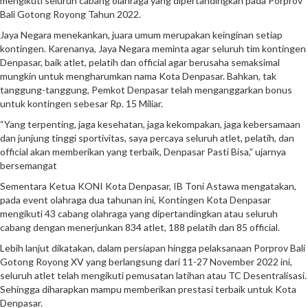
mengikuti seluruh cabang olahraga yang dipertandingkan pada Porprov
Bali Gotong Royong Tahun 2022.
Jaya Negara menekankan, juara umum merupakan keinginan setiap
kontingen. Karenanya, Jaya Negara meminta agar seluruh tim kontingen
Denpasar, baik atlet, pelatih dan official agar berusaha semaksimal
mungkin untuk mengharumkan nama Kota Denpasar. Bahkan, tak
tanggung-tanggung, Pemkot Denpasar telah menganggarkan bonus
untuk kontingen sebesar Rp. 15 Miliar.
“Yang terpenting, jaga kesehatan, jaga kekompakan, jaga kebersamaan
dan junjung tinggi sportivitas, saya percaya seluruh atlet, pelatih, dan
official akan memberikan yang terbaik, Denpasar Pasti Bisa,” ujarnya
bersemangat
Sementara Ketua KONI Kota Denpasar, IB Toni Astawa mengatakan,
pada event olahraga dua tahunan ini, Kontingen Kota Denpasar
mengikuti 43 cabang olahraga yang dipertandingkan atau seluruh
cabang dengan menerjunkan 834 atlet, 188 pelatih dan 85 official.
Lebih lanjut dikatakan, dalam persiapan hingga pelaksanaan Porprov Bali
Gotong Royong XV yang berlangsung dari 11-27 November 2022 ini,
seluruh atlet telah mengikuti pemusatan latihan atau TC Desentralisasi.
Sehingga diharapkan mampu memberikan prestasi terbaik untuk Kota
Denpasar.