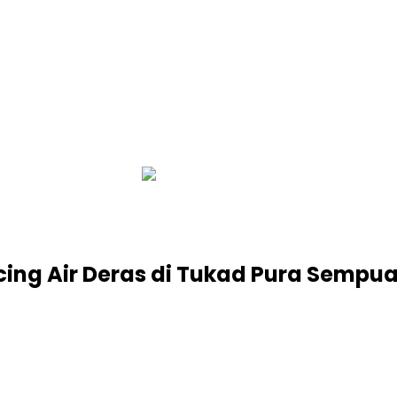
infobalinetizen.com
cing Air Deras di Tukad Pura Sempu