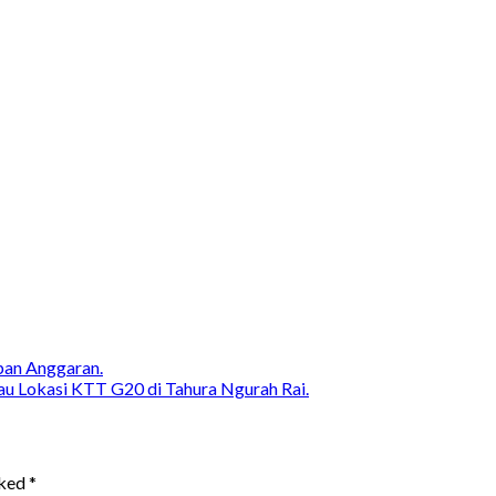
pan Anggaran.
u Lokasi KTT G20 di Tahura Ngurah Rai.
rked
*