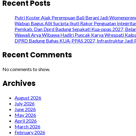
Recent Posts
Putri Koster Ajak Perempuan Bali Berani Jadi Womenprene
Wabup Bagus Alit Sucipta Ikuti Rakor Penguatan Integrit
Pemkab. Dan Dprd Badung Sepakati Kua-ppas 2027, Belanj
Wawali Arya Wibawa Hadiri Puncak Karya Wrespati Kalpa
DPRD Badung Bahas KUA-PPAS 2027, Infrastruktur Jadi P
Recent Comments
No comments to show.
Archives
August 2026
July 2026
June 2026
May 2026
April 2026
March 2026
February 2026