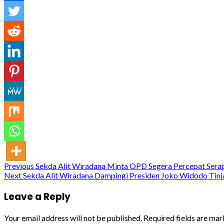
Continue
Previous
Sekda Alit Wiradana Minta OPD Segera Percepat Sera
Next
Sekda Alit Wiradana Dampingi Presiden Joko Widodo Tinja
Reading
Leave a Reply
Your email address will not be published.
Required fields are ma