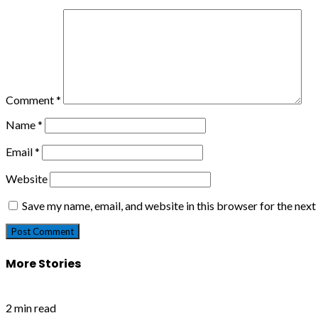
Comment
*
Name
*
Email
*
Website
Save my name, email, and website in this browser for the nex
More Stories
2 min read