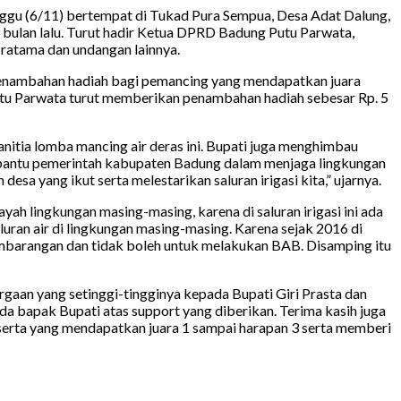
gu (6/11) bertempat di Tukad Pura Sempua, Desa Adat Dalung,
bulan lalu. Turut hadir Ketua DPRD Badung Putu Parwata,
ratama dan undangan lainnya.
 penambahan hadiah bagi pemancing yang mendapatkan juara
Putu Parwata turut memberikan penambahan hadiah sebesar Rp. 5
itia lomba mancing air deras ini. Bupati juga menghimbau
embantu pemerintah kabupaten Badung dalam menjaga lingkungan
 yang ikut serta melestarikan saluran irigasi kita,” ujarnya.
yah lingkungan masing-masing, karena di saluran irigasi ini ada
aluran air di lingkungan masing-masing. Karena sejak 2016 di
sembarangan dan tidak boleh untuk melakukan BAB. Disamping itu
an yang setinggi-tingginya kepada Bupati Giri Prasta dan
a bapak Bupati atas support yang diberikan. Terima kasih juga
serta yang mendapatkan juara 1 sampai harapan 3 serta memberi