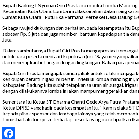
Bupati Badung I Nyoman Giri Prasta membuka Lomba Mancing Ai
Kecamatan Kuta Utara. Lomba ini dilaksanakan dalam rangka ra
Camat Kuta Utara I Putu Eka Parmana, Perbekel Desa Dalung Ge
Sebagai wujud dukungan dan perhatian, pada kesempatan itu Bu
sebesar Rp. 5 juta dan juga memberi bantuan kepada panitia d
Juta.
Dalam sambutannya Bupati Giri Prasta mengapresiasi semangat p
untuk para peserta mentaati keputusan juri. “Saya menyampaik
dan menerapkan hubungan dengan lingkungan. Kalian para pemanci
Bupati Giri Prasta mengajak semua pihak untuk selalu menjaga ke
kehidupan berarti irigasi ini bersih. “Melalui lomba mancing ini
kabupaten Badung kita sudah tetapkan saluran air sungai, irig
dengan dilakukannya lomba ini akan mampu menggerakkan dan 
Sementara itu Ketua ST Dharma Chanti Gede Arya Putra Pratam
Ketua DPRD yang hadir pada kesempatan itu. “ Kami selaku ST D
kepada pihak sponsor dan lembaga lainnya yang telah membantu
bonus hadiah doorprize terhadap peserta yang mendapatkan ikan