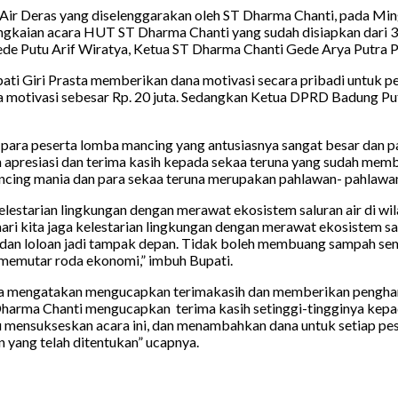
r Deras yang diselenggarakan oleh ST Dharma Chanti, pada Ming
ngkaian acara HUT ST Dharma Chanti yang sudah disiapkan dari 3 
de Putu Arif Wiratya, Ketua ST Dharma Chanti Gede Arya Putra P
pati Giri Prasta memberikan dana motivasi secara pribadi untuk
ana motivasi sebesar Rp. 20 juta. Sedangkan Ketua DPRD Badung 
ara peserta lomba mancing yang antusiasnya sangat besar dan pan
an apresiasi dan terima kasih kepada sekaa teruna yang sudah m
ng mania dan para sekaa teruna merupakan pahlawan- pahlawan desa
lestarian lingkungan dengan merawat ekosistem saluran air di wila
, mari kita jaga kelestarian lingkungan dengan merawat ekosistem s
asi dan loloan jadi tampak depan. Tidak boleh membuang sampah 
memutar roda ekonomi,” imbuh Bupati.
a mengatakan mengucapkan terimakasih dan memberikan pengharga
harma Chanti mengucapkan terima kasih setinggi-tingginya kepad
 mensukseskan acara ini, dan menambahkan dana untuk setiap pe
 yang telah ditentukan” ucapnya.