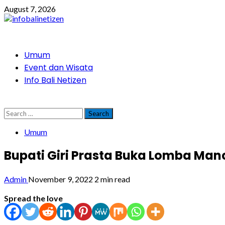
Skip
August 7, 2026
to
content
Primary
Umum
Menu
Event dan Wisata
Info Bali Netizen
Search
for:
Umum
Bupati Giri Prasta Buka Lomba Man
Admin
November 9, 2022
2 min read
Spread the love