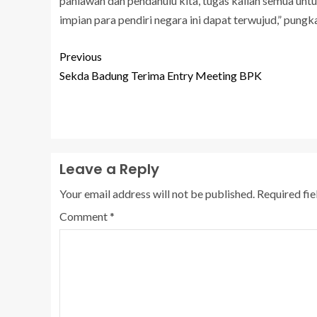
pahlawan dan pendahulu kita, tugas kalian semua un
impian para pendiri negara ini dapat terwujud,” pungk
Previous
Sekda Badung Terima Entry Meeting BPK
Leave a Reply
Your email address will not be published.
Required fi
Comment
*