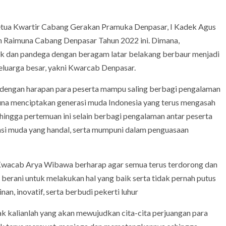
Ketua Kwartir Cabang Gerakan Pramuka Denpasar, I Kadek Agus
 Raimuna Cabang Denpasar Tahun 2022 ini. Dimana,
gak dan pandega dengan beragam latar belakang berbaur menjadi
keluarga besar, yakni Kwarcab Denpasar.
 dengan harapan para peserta mampu saling berbagi pengalaman
guna menciptakan generasi muda Indonesia yang terus mengasah
ehingga pertemuan ini selain berbagi pengalaman antar peserta
asi muda yang handal, serta mumpuni dalam penguasaan
a Kwacab Arya Wibawa berharap agar semua terus terdorong dan
rani untuk melakukan hal yang baik serta tidak pernah putus
n, inovatif, serta berbudi pekerti luhur
ak kalianlah yang akan mewujudkan cita-cita perjuangan para