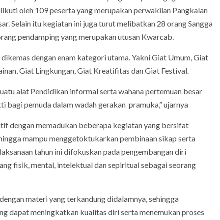
diikuti oleh 109 peserta yang merupakan perwakilan Pangkalan
Selain itu kegiatan ini juga turut melibatkan 28 orang Sangga
2 orang pendamping yang merupakan utusan Kwarcab.
ini dikemas dengan enam kategori utama. Yakni Giat Umum, Giat
inan, Giat Lingkungan, Giat Kreatifitas dan Giat Festival.
tu alat Pendidikan informal serta wahana pertemuan besar
ti bagi pemuda dalam wadah gerakan pramuka,” ujarnya
eatif dengan memadukan beberapa kegiatan yang bersifat
 Sehingga mampu menggetoktukarkan pembinaan sikap serta
 pelaksanaan tahun ini difokuskan pada pengembangan diri
ng fisik, mental, intelektual dan sepiritual sebagai seorang
dengan materi yang terkandung didalamnya, sehingga
ng dapat meningkatkan kualitas diri serta menemukan proses