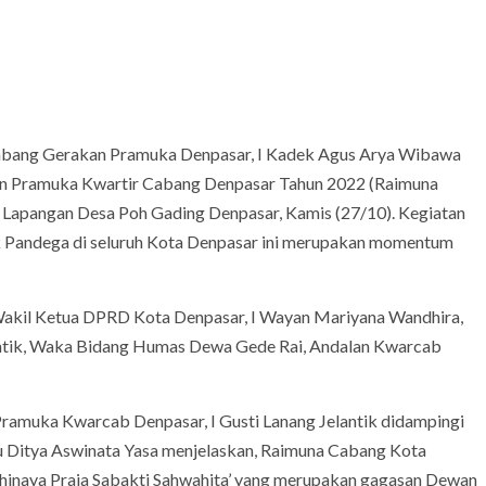
Cabang Gerakan Pramuka Denpasar, I Kadek Agus Arya Wibawa
n Pramuka Kwartir Cabang Denpasar Tahun 2022 (Raimuna
Lapangan Desa Poh Gading Denpasar, Kamis (27/10). Kegiatan
 Pandega di seluruh Kota Denpasar ini merupakan momentum
Wakil Ketua DPRD Kota Denpasar, I Wayan Mariyana Wandhira,
antik, Waka Bidang Humas Dewa Gede Rai, Andalan Kwarcab
ramuka Kwarcab Denpasar, I Gusti Lanang Jelantik didampingi
u Ditya Aswinata Yasa menjelaskan, Raimuna Cabang Kota
hinaya Praja Sabakti Sahwahita’ yang merupakan gagasan Dewan