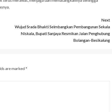
tuk terus merawat, menjaga dan mematangkannya sehingga
asnya.
Next
Wujud Srada Bhakti Seimbangkan Pembangunan Sekala
Niskala, Bupati Sanjaya Resmikan Jalan Penghubung
Bolangan-Besikalung
elds are marked
*