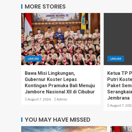
MORE STORIES
UMUM
UMUM
Bawa Misi Lingkungan,
Ketua TP PK
Gubernur Koster Lepas
Putri Kost
Kontingan Pramuka Bali Menuju
Paket Sem
Jambore Nasional XII di Cibubur
Serangkaia
Jembrana
August 7, 2026
Admin
August 7, 202
YOU MAY HAVE MISSED