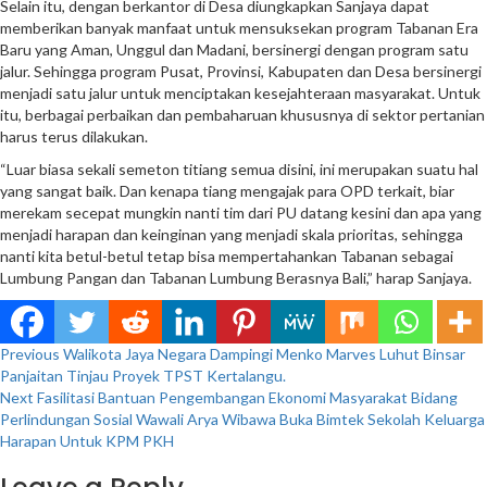
Selain itu, dengan berkantor di Desa diungkapkan Sanjaya dapat
memberikan banyak manfaat untuk mensuksekan program Tabanan Era
Baru yang Aman, Unggul dan Madani, bersinergi dengan program satu
jalur. Sehingga program Pusat, Provinsi, Kabupaten dan Desa bersinergi
menjadi satu jalur untuk menciptakan kesejahteraan masyarakat. Untuk
itu, berbagai perbaikan dan pembaharuan khususnya di sektor pertanian
harus terus dilakukan.
“Luar biasa sekali semeton titiang semua disini, ini merupakan suatu hal
yang sangat baik. Dan kenapa tiang mengajak para OPD terkait, biar
merekam secepat mungkin nanti tim dari PU datang kesini dan apa yang
menjadi harapan dan keinginan yang menjadi skala prioritas, sehingga
nanti kita betul-betul tetap bisa mempertahankan Tabanan sebagai
Lumbung Pangan dan Tabanan Lumbung Berasnya Bali,” harap Sanjaya.
Continue
Previous
Walikota Jaya Negara Dampingi Menko Marves Luhut Binsar
Panjaitan Tinjau Proyek TPST Kertalangu.
Reading
Next
Fasilitasi Bantuan Pengembangan Ekonomi Masyarakat Bidang
Perlindungan Sosial Wawali Arya Wibawa Buka Bimtek Sekolah Keluarga
Harapan Untuk KPM PKH