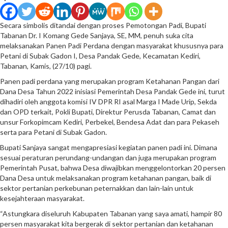
Secara simbolis ditandai dengan proses Pemotongan Padi, Bupati
Tabanan Dr. I Komang Gede Sanjaya, SE, MM, penuh suka cita
melaksanakan Panen Padi Perdana dengan masyarakat khususnya para
Petani di Subak Gadon I, Desa Pandak Gede, Kecamatan Kediri,
Tabanan, Kamis, (27/10) pagi.
Panen padi perdana yang merupakan program Ketahanan Pangan dari
Dana Desa Tahun 2022 inisiasi Pemerintah Desa Pandak Gede ini, turut
dihadiri oleh anggota komisi IV DPR RI asal Marga I Made Urip, Sekda
dan OPD terkait, Pokli Bupati, Direktur Perusda Tabanan, Camat dan
unsur Forkopimcam Kediri, Perbekel, Bendesa Adat dan para Pekaseh
serta para Petani di Subak Gadon.
Bupati Sanjaya sangat mengapresiasi kegiatan panen padi ini. Dimana
sesuai peraturan perundang-undangan dan juga merupakan program
Pemerintah Pusat, bahwa Desa diwajibkan menggelontorkan 20 persen
Dana Desa untuk melaksanakan program ketahanan pangan, baik di
sektor pertanian perkebunan peternakkan dan lain-lain untuk
kesejahteraan masyarakat.
“Astungkara diseluruh Kabupaten Tabanan yang saya amati, hampir 80
persen masyarakat kita bergerak di sektor pertanian dan ketahanan