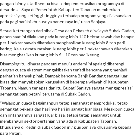
pangan lainnya. Jadi semua bisa terimplementasikan programnya di
desa-desa. Saya di Pemerintah Kabupaten Tabanan memberikan
apresiasi yang setinggi-tingginya terhadap program yang dilaksanakan
pada pagi hari ini khususnya panen raya ini,” ucap Sanjaya.
Sesuai keterangan dari pihak Desa dan Pekaseh di wilayah Subak Gadon,
panen saat ini dilakukan pada kurang lebih 140 hektar sawah dan hampir
per 1 hektar sawah dikatakan menghasilkan kurang lebih 8 ton padi
kering. Kalau dirata-ratakan, kurang lebih per 1 hektar sawah dikatakan
bisa menghasilkan kurang lebih 6 – 10 ton padi kering.
Disamping itu, dimasa pandemi menuju endemi ini apalagi dibarengi
dengan cuaca ekstrem mengakibatkan terjadi bencana yang menjadi
perhatian banyak pihak. Dampak bencana Banjir Bandang sangat luar
biasa dan menyebabkan kerusakan di beberapa wilayah di Kabupaten
Tabanan. Namun terlepas dari itu, Bupati Sanjaya sangat mengapresiasi
semangat para petani, terutama di Subak Gadon.
“Walaupun cuaca bagaimanpun tetap semangat memproduksi, tetap
semangat bekerja dan hasilnya hari ini sangat luar biasa. Meskipun cuaca
dan rintangannya sangat luar biasa, tetapi tetap semangat untuk
membangun sektor pertanian yang ada di Kabupaten Tabanan,
khususnya di Kediri di subak Gadon ini,” puji Sanjaya khususnya kepada
para Petani.