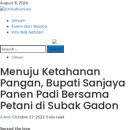
Skip
August 8, 2026
to
content
Primary
Umum
Menu
Event dan Wisata
Info Bali Netizen
infobalinetizen.com
Search
for:
Umum
Menuju Ketahanan
Pangan, Bupati Sanjaya
Panen Padi Bersama
Petani di Subak Gadon
Admin
October 27, 2022
3 min read
Spread the love