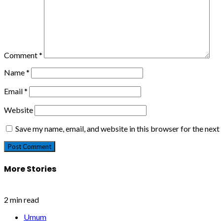
Comment
*
Name
*
Email
*
Website
Save my name, email, and website in this browser for the nex
More Stories
2 min read
Umum