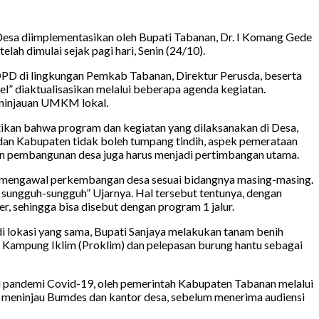
esa diimplementasikan oleh Bupati Tabanan, Dr. I Komang Gede
lah dimulai sejak pagi hari, Senin (24/10).
OPD di lingkungan Pemkab Tabanan, Direktur Perusda, beserta
l” diaktualisasikan melalui beberapa agenda kegiatan.
eninjauan UMKM lokal.
stikan bahwa program dan kegiatan yang dilaksanakan di Desa,
dan Kabupaten tidak boleh tumpang tindih, aspek pemerataan
aian pembangunan desa juga harus menjadi pertimbangan utama.
ma mengawal perkembangan desa sesuai bidangnya masing-masing.
ungguh-sungguh” Ujarnya. Hal tersebut tentunya, dengan
r, sehingga bisa disebut dengan program 1 jalur.
di lokasi yang sama, Bupati Sanjaya melakukan tanam benih
m Kampung Iklim (Proklim) dan pelepasan burung hantu sebagai
i pandemi Covid-19, oleh pemerintah Kabupaten Tabanan melalui
k meninjau Bumdes dan kantor desa, sebelum menerima audiensi