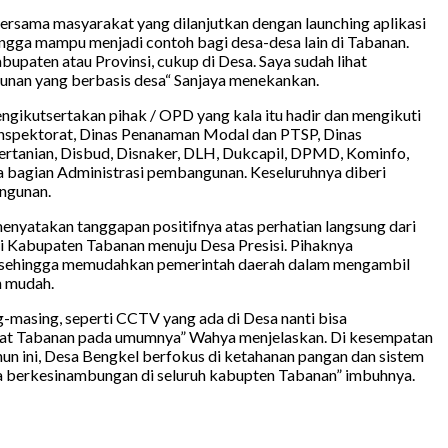
bersama masyarakat yang dilanjutkan dengan launching aplikasi
ingga mampu menjadi contoh bagi desa-desa lain di Tabanan.
upaten atau Provinsi, cukup di Desa. Saya sudah lihat
unan yang berbasis desa“ Sanjaya menekankan.
ngikutsertakan pihak / OPD yang kala itu hadir dan mengikuti
Inspektorat, Dinas Penanaman Modal dan PTSP, Dinas
ertanian, Disbud, Disnaker, DLH, Dukcapil, DPMD, Kominfo,
a bagian Administrasi pembangunan. Keseluruhnya diberi
ngunan.
yatakan tanggapan positifnya atas perhatian langsung dari
si Kabupaten Tabanan menuju Desa Presisi. Pihaknya
at sehingga memudahkan pemerintah daerah dalam mengambil
n mudah.
-masing, seperti CCTV yang ada di Desa nanti bisa
rakat Tabanan pada umumnya” Wahya menjelaskan. Di kesempatan
hun ini, Desa Bengkel berfokus di ketahanan pangan dan sistem
a berkesinambungan di seluruh kabupten Tabanan” imbuhnya.