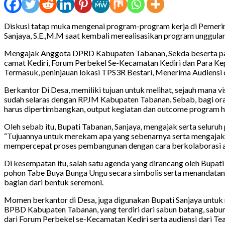
Diskusi tatap muka mengenai program-program kerja di Pemerin
Sanjaya, S.E.,M.M saat kembali merealisasikan program unggulan “N
Mengajak Anggota DPRD Kabupaten Tabanan, Sekda beserta para 
camat Kediri, Forum Perbekel Se-Kecamatan Kediri dan Para Kep
Termasuk, peninjauan lokasi TPS3R Bestari, Menerima Audiensi
Berkantor Di Desa, memiliki tujuan untuk melihat, sejauh mana 
sudah selaras dengan RPJM Kabupaten Tabanan. Sebab, bagi ora
harus dipertimbangkan, output kegiatan dan outcome program har
Oleh sebab itu, Bupati Tabanan, Sanjaya, mengajak serta selu
“Tujuannya untuk merekam apa yang sebenarnya serta mengajak
mempercepat proses pembangunan dengan cara berkolaborasi antara
Di kesempatan itu, salah satu agenda yang dirancang oleh Bupat
pohon Tabe Buya Bunga Ungu secara simbolis serta menandatanga
bagian dari bentuk seremoni.
Momen berkantor di Desa, juga digunakan Bupati Sanjaya untuk
BPBD Kabupaten Tabanan, yang terdiri dari sabun batang, sabun
dari Forum Perbekel se-Kecamatan Kediri serta audiensi dari T