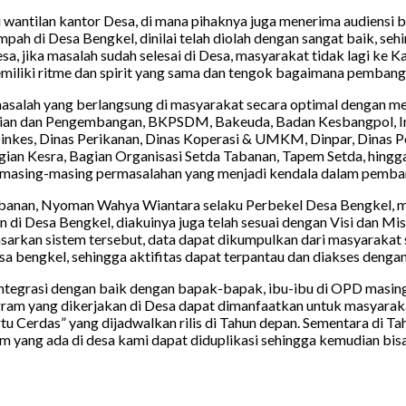
i wantilan kantor Desa, di mana pihaknya juga menerima audiensi 
h di Desa Bengkel, dinilai telah diolah dengan sangat baik, seh
jika masalah sudah selesai di Desa, masyarakat tidak lagi ke Kab
liki ritme dan spirit yang sama dan tengok bagaimana pembang
masalah yang berlangsung di masyarakat secara optimal dengan me
elitian dan Pengembangan, BKPSDM, Bakeuda, Badan Kesbangpol, 
nkes, Dinas Perikanan, Dinas Koperasi & UMKM, Dinpar, Dinas P
ian Kesra, Bagian Organisasi Setda Tabanan, Tapem Setda, hingg
masing-masing permasalahan yang menjadi kendala dalam pemba
anan, Nyoman Wahya Wiantara selaku Perbekel Desa Bengkel, men
di Desa Bengkel, diakuinya juga telah sesuai dengan Visi dan Mi
asarkan sistem tersebut, data dapat dikumpulkan dari masyarak
a bengkel, sehingga aktifitas dapat terpantau dan diakses denga
integrasi dengan baik dengan bapak-bapak, ibu-ibu di OPD masing
rogram yang dikerjakan di Desa dapat dimanfaatkan untuk masya
u Cerdas” yang dijadwalkan rilis di Tahun depan. Sementara di Ta
yang ada di desa kami dapat diduplikasi sehingga kemudian bis