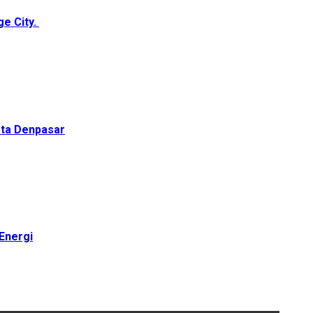
ge City.
ota Denpasar
Energi