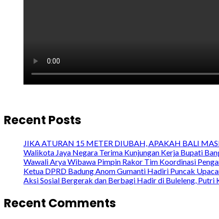
Recent Posts
JIKA ATURAN 15 METER DIUBAH, APAKAH BALI MASIH 
Walikota Jaya Negara Terima Kunjungan Kerja Bupati Bang
Wawali Arya Wibawa Pimpin Rakor Tim Koordinasi Penga
Ketua DPRD Badung Anom Gumanti Hadiri Puncak Upacara
Aksi Sosial Bergerak dan Berbagi Hadir di Buleleng, Put
Recent Comments