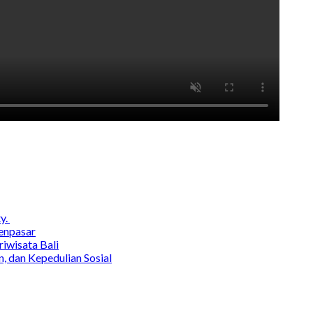
y.
enpasar
wisata Bali
, dan Kepedulian Sosial