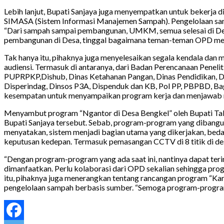
Lebih lanjut, Bupati Sanjaya juga menyempatkan untuk bekerja d
SIMASA (Sistem Informasi Manajemen Sampah). Pengelolaan sampa
“Dari sampah sampai pembangunan, UMKM, semua selesai di Desa, 
pembangunan di Desa, tinggal bagaimana teman-teman OPD memi
Tak hanya itu, pihaknya juga menyelesaikan segala kendala dan 
audiensi. Termasuk di antaranya, dari Badan Perencanaan Pen
PUPRPKP,Dishub, Dinas Ketahanan Pangan, Dinas Pendidikan, Di
Disperindag, Dinsos P3A, Dispenduk dan KB, Pol PP, PBPBD, Bag
kesempatan untuk menyampaikan program kerja dan menjawab 
Menyambut program “Ngantor di Desa Bengkel” oleh Bupati Tab
Bupati Sanjaya tersebut. Sebab, program-program yang dibangun 
menyatakan, sistem menjadi bagian utama yang dikerjakan, bed
keputusan kedepan. Termasuk pemasangan CCTV di 8 titik di des
“Dengan program-program yang ada saat ini, nantinya dapat ter
dimanfaatkan. Perlu kolaborasi dari OPD sekalian sehingga p
itu, pihaknya juga menerangkan tentang rancangan program “Kart
pengelolaan sampah berbasis sumber. “Semoga program-program 