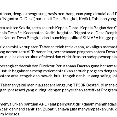
tahan, dengan mengusung basis pembangunan yang dimulai dari D
gantor Di Desa”, hari ini di Desa Bengkel, Kediri, Tabanan yang te
asisten Sekda, serta seluruh Kepala Dinas, Kepala Bagian dan 
ala Desa Se-Kecamatan Kediri, kegiatan “Ngantor di Desa Bengke
 di Kantor Desa Bengkel dan Launching aplikasi SIMASA hingga p
visi dan misi Kabupaten Tabanan telah terlaksana, sekaligus mema
ng nomor satu di Tabanan itu, perencanaan program antara Desa 
us jelas dan terukur, efisiensi dan efektifitas terhadap pencap
ruh perangkat daerah dan Direktur Perusahaan Daerah guna bersa
 untuk bagaimana mengimplementasikan sebuah program dengan s
 atas, tengah dan bawah, hulu, tengah dan hilir yang saling linie
i Tabanan yakni meninjau secara langsung TPS3R Bestari, di mana 
ni prasasati yang diiringi dengan penyerahan sertifikat Progra
 menyalurkan bantuan APD (alat pelindung diri) dalam menghadap
 cair dan hand sanitizer. Bupati Sanjaya juga menyempatkan untu
eam Medsos.