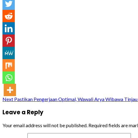
Continue
Next
Pastikan Pengerjaan Optimal, Wawali Arya Wibawa Tinjau
Reading
Leave a Reply
Your email address will not be published.
Required fields are ma