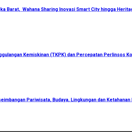
ka Barat, Wahana Sharing Inovasi Smart City hingga Herita
ggulangan Kemiskinan (TKPK) dan Percepatan Perlinsos K
eimbangan Pariwisata, Budaya, Lingkungan dan Ketahanan 