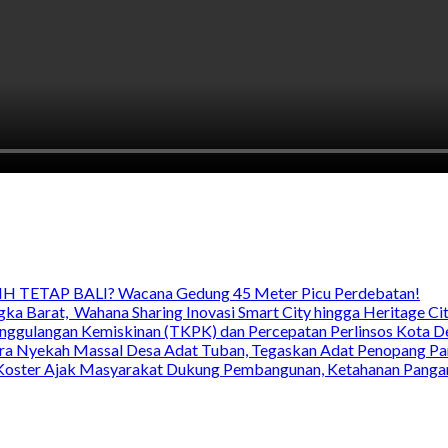
TETAP BALI? Wacana Gedung 45 Meter Picu Perdebatan!
ka Barat, Wahana Sharing Inovasi Smart City hingga Heritage Cit
nggulangan Kemiskinan (TKPK) dan Percepatan Perlinsos Kota D
 Nyekah Massal Desa Adat Tuban, Tegaskan Adat Penopang Pari
ri Koster Ajak Masyarakat Dukung Pembangunan, Ketahanan Pangan