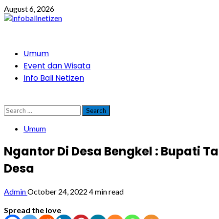
Skip
August 6, 2026
to
content
Primary
Umum
Menu
Event dan Wisata
Info Bali Netizen
Search
for:
Umum
Ngantor Di Desa Bengkel : Bupati 
Desa
Admin
October 24, 2022
4 min read
Spread the love