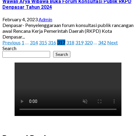
Wawali Arya Wibawa Buka Forum Konsultasi Publik RKPD
Denpasar Tahun 2024
February 4, 2023
Admin
Denpasar- Penyelenggaraan forum konsultasi publik rancangan
awal Rencana Kerja Pemerintah Daerah (RKPD) Kota
Denpasar...
Posts
Previous
1
…
314
315
316
317
318
319
320
…
342
Next
Search
pagination
Search