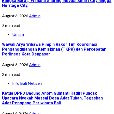
Bangka Barat, Wahana Sharing Inovasi Smart City hingga
Heritage City.
August 6, 2026
Admin
3 min read
Umum
Wawali Arya Wibawa Pimpin Rakor Tim Koordinasi
Penganggulangan Kemiskinan (TKPK) dan Percepatan
Perlinsos Kota Denpasar
August 6, 2026
Admin
2 min read
Info Bali Netizen
Ketua DPRD Badung Anom Gumanti Hadiri Puncak
Upacara Nyekah Massal Desa Adat Tuban, Tegaskan
Adat Penopang Pariwisata Bali
August 6, 2026
Admin