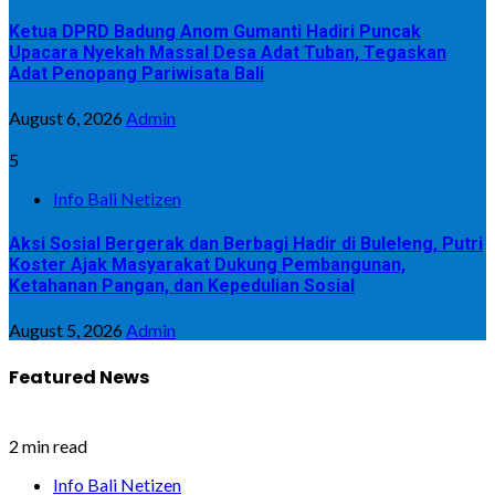
Ketua DPRD Badung Anom Gumanti Hadiri Puncak
Upacara Nyekah Massal Desa Adat Tuban, Tegaskan
Adat Penopang Pariwisata Bali
August 6, 2026
Admin
5
Info Bali Netizen
Aksi Sosial Bergerak dan Berbagi Hadir di Buleleng, Putri
Koster Ajak Masyarakat Dukung Pembangunan,
Ketahanan Pangan, dan Kepedulian Sosial
August 5, 2026
Admin
Featured News
2 min read
Info Bali Netizen