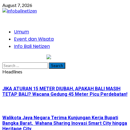
Skip
August 7, 2026
to
content
Primary
Umum
Menu
Event dan Wisata
Info Bali Netizen
infobalinetizen.com
Search
for:
Headlines
JIKA ATURAN 15 METER DIUBAH, APAKAH BALI MASIH
TETAP BALI? Wacana Gedung 45 Meter Picu Perdebatan!
Walikota Jaya Negara Terima Kunjungan Kerja Bupati
Bangka Barat, Wahana Sharing Inovasi Smart City hingga
Heritage City.