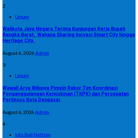
2
Umum
Walikota Jaya Negara Terima Kunjungan Kerja Bupati
Bangka Barat, Wahana Sharing Inovasi Smart City hingga
Heritage City.
August 6, 2026
Admin
3
Umum
Wawali Arya Wibawa Pimpin Rakor Tim Koordinasi
Penganggulangan Kemiskinan (TKPK) dan Percepatan
Perlinsos Kota Denpasar
August 6, 2026
Admin
4
Info Bali Netizen