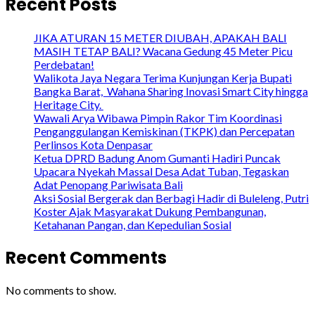
Recent Posts
JIKA ATURAN 15 METER DIUBAH, APAKAH BALI
MASIH TETAP BALI? Wacana Gedung 45 Meter Picu
Perdebatan!
Walikota Jaya Negara Terima Kunjungan Kerja Bupati
Bangka Barat, Wahana Sharing Inovasi Smart City hingga
Heritage City.
Wawali Arya Wibawa Pimpin Rakor Tim Koordinasi
Penganggulangan Kemiskinan (TKPK) dan Percepatan
Perlinsos Kota Denpasar
Ketua DPRD Badung Anom Gumanti Hadiri Puncak
Upacara Nyekah Massal Desa Adat Tuban, Tegaskan
Adat Penopang Pariwisata Bali
Aksi Sosial Bergerak dan Berbagi Hadir di Buleleng, Putri
Koster Ajak Masyarakat Dukung Pembangunan,
Ketahanan Pangan, dan Kepedulian Sosial
Recent Comments
No comments to show.