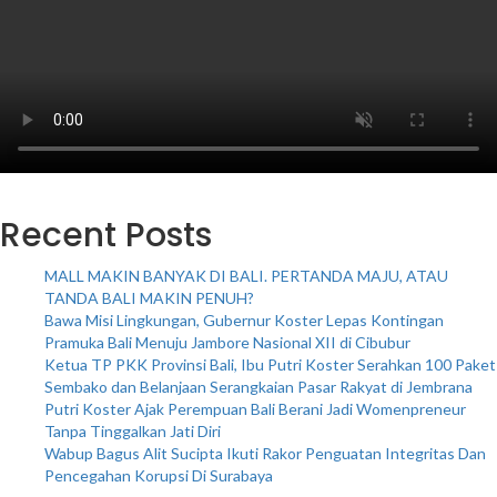
Recent Posts
MALL MAKIN BANYAK DI BALI. PERTANDA MAJU, ATAU
TANDA BALI MAKIN PENUH?
Bawa Misi Lingkungan, Gubernur Koster Lepas Kontingan
Pramuka Bali Menuju Jambore Nasional XII di Cibubur
Ketua TP PKK Provinsi Bali, Ibu Putri Koster Serahkan 100 Paket
Sembako dan Belanjaan Serangkaian Pasar Rakyat di Jembrana
Putri Koster Ajak Perempuan Bali Berani Jadi Womenpreneur
Tanpa Tinggalkan Jati Diri
Wabup Bagus Alit Sucipta Ikuti Rakor Penguatan Integritas Dan
Pencegahan Korupsi Di Surabaya