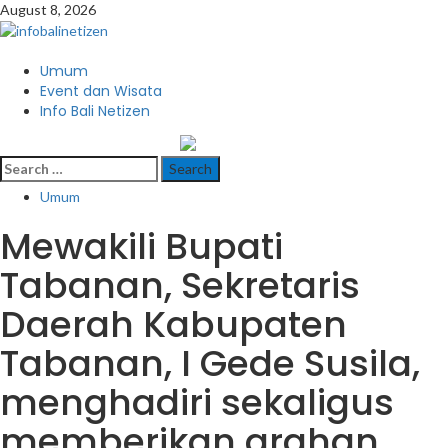
Skip
August 8, 2026
to
content
Primary
Umum
Menu
Event dan Wisata
Info Bali Netizen
infobalinetizen.com
Search
for:
Umum
Mewakili Bupati
Tabanan, Sekretaris
Daerah Kabupaten
Tabanan, I Gede Susila,
menghadiri sekaligus
memberikan arahan