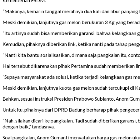
Kementerian ESDM.
“Makanya, kemarin tanggal merahnya dua kali dan libur panjang l
Meski demikian, lanjutnya gas melon berukuran 3 Kg yang berad
“Itu artinya sudah bisa memberikan garansi, bahwa kelangkaan ga
Kemudian, pihaknya diberikan link, ketika nanti pada tahap pen
“Nanti kita bantu sosialisasikan, dimana saja pangkalan itu, co
Hal tersebut dikarenakan pihak Pertamina sudah memberikan lin
“Supaya masyarakat ada solusi, ketika terjadi kelangkaan gas me
Meski demikian, lanjutnya kuota gas melon sudah tercukupi di K
Bahkan, sesuai instruksi Presiden Prabowo Subianto, Anom Guman
Untuk itu, pihaknya dari DPRD Badung berharap pihak pengecer t
“Nah, silakan dicari ke pangkalan. Tadi sudah diberikan garansi,
dengan baik,” tandasnya.
Soal pangkalan, Anom Gumanti menyatakan harga gas melon ukuran