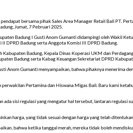
dapat bersama pihak Sales Area Manager Retail Bali PT. Perta
adung, Jumat, 7 Pebruari 2025.
upaten Badung I Gusti Anom Gumanti didampingi oleh Wakil Ket
i II DPRD Badung serta Anggota Komisi III DPRD Badung.
rah Kabupaten Badung, Kepala Dinas Koperasi UKM dan Perdagan
aten Badung serta Kabag Keuangan Sekretariat DPRD Kabupaten
ti Anom Gumanti menyampaikan, bahwa pihaknya menerima dengan
gan perwakilan Pertamina dan Hiswana Migas Bali. Baru kami ketah
a sisi regulasi yang mengatur hal tersebut, lantaran regulasi sud
an harga, yang tidak sesuai dengan harga yang telah ditentukan. 
kan, bahwa ketika tanggal merah, mereka tidak boleh mendiskusik