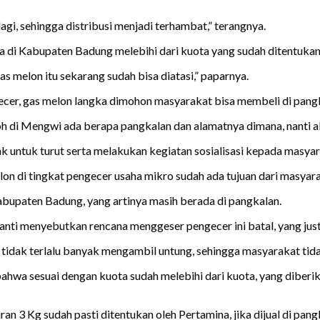
agi, sehingga distribusi menjadi terhambat,” terangnya.
a di Kabupaten Badung melebihi dari kuota yang sudah ditentukan
s melon itu sekarang sudah bisa diatasi,” paparnya.
gecer, gas melon langka dimohon masyarakat bisa membeli di pang
ntoh di Mengwi ada berapa pangkalan dan alamatnya dimana, nanti 
k untuk turut serta melakukan kegiatan sosialisasi kepada masya
lon di tingkat pengecer usaha mikro sudah ada tujuan dari masyara
abupaten Badung, yang artinya masih berada di pangkalan.
ti menyebutkan rencana menggeser pengecer ini batal, yang justru
idak terlalu banyak mengambil untung, sehingga masyarakat tidak 
 bahwa sesuai dengan kuota sudah melebihi dari kuota, yang diberi
 3 Kg sudah pasti ditentukan oleh Pertamina, jika dijual di pang