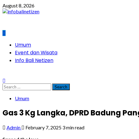
Skip
August 8, 2026
to
content
Primary
Umum
Menu
Event dan Wisata
Info Bali Netizen
Search
for:
Umum
Gas 3 Kg Langka, DPRD Badung Pang
Admin
February 7, 2025
3 min read