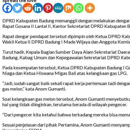
Spread the love
DPRD Kabupaten Badung memanggil dengan melakukan dengar pen
Rapat Gosana II Lantai II, Kantor Sekretariat DPRD Kabupaten B
Rapat dengar pendapat tersebut dipimpin oleh Ketua DPRD Kab
Wakil Ketua II DPRD Badung I Made Wijaya dan Anggota Komis
Turut hadir, Kepala Bagian Sumber Daya Alam Sekretariat Dae
Badung, Kabag Umum dan Kepegawaian Sekretariat DPRD Kabup
Pada kesempatan tersebut, Ketua DPRD Kabupaten Badung I Gus
Niaga dan Ketua Hiswana Migas Bali atas kelangkaan gas LPG.
“Jadi, sudah sangat baik sekali rapat kerja pertemuan tadi den
gas melon,” kata Anom Gumanti.
Soal kelangkaan gas melon tersebut, Anom Gumanti menyebutkan ad
hal yang tidak diinginkan, terutama berada di wilayah pengecer.
“Dari pengecer kita ketahui bahwa terkadang mereka bisa memaink
Sesuai penjelasan dari pihak Pertamina, Anom Gumanti menyampai