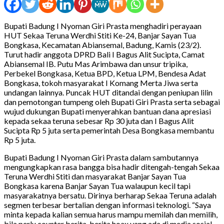
Bupati Badung I Nyoman Giri Prasta menghadiri perayaan
HUT Sekaa Teruna Werdhi Stiti Ke-24, Banjar Sayan Tua
Bongkasa, Kecamatan Abiansemal, Badung, Kamis (23/2).
Turut hadir anggota DPRD Bali I Bagus Alit Sucipta, Camat
Abiansemal IB. Putu Mas Arimbawa dan unsur tripika,
Perbekel Bongkasa, Ketua BPD, Ketua LPM, Bendesa Adat
Bongkasa, tokoh masyarakat I Komang Merta Jiwa serta
undangan lainnya. Puncak HUT ditandai dengan peniupan lilin
dan pemotongan tumpeng oleh Bupati Giri Prasta serta sebagai
wujud dukungan Bupati menyerahkan bantuan dana apresiasi
kepada sekaa teruna sebesar Rp 30 juta dan I Bagus Alit
Sucipta Rp 5 juta serta pemerintah Desa Bongkasa membantu
Rp 5 juta.
Bupati Badung I Nyoman Giri Prasta dalam sambutannya
mengungkapkan rasa bangga bisa hadir ditengah-tengah Sekaa
Teruna Werdhi Stiti dan masyarakat Banjar Sayan Tua
Bongkasa karena Banjar Sayan Tua walaupun kecil tapi
masyarakatnya bersatu. Dirinya berharap Sekaa Teruna adalah
segmen terbesar bertalian dengan informasi teknologi. “Saya
minta kepada kalian semua harus mampu memilah dan memilih,
bila perlu counter berita-berita hoax yang ada di media sosial.