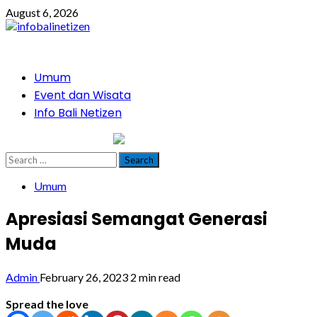
Skip
August 6, 2026
to
content
Primary
Umum
Menu
Event dan Wisata
Info Bali Netizen
infobalinetizen.com
Search
for:
Umum
Apresiasi Semangat Generasi
Muda
Admin
February 26, 2023
2 min read
Spread the love