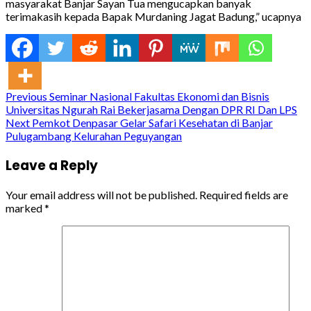
masyarakat Banjar Sayan Tua mengucapkan banyak
terimakasih kepada Bapak Murdaning Jagat Badung,” ucapnya
Continue
Previous
Seminar Nasional Fakultas Ekonomi dan Bisnis
Universitas Ngurah Rai Bekerjasama Dengan DPR RI Dan LPS
Reading
Next
Pemkot Denpasar Gelar Safari Kesehatan di Banjar
Pulugambang Kelurahan Peguyangan
Leave a Reply
Your email address will not be published.
Required fields are
marked
*