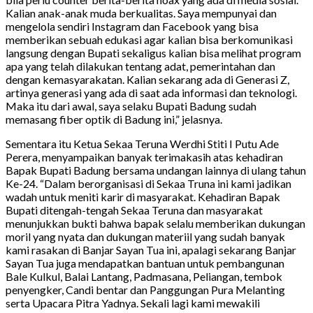
Kalian anak-anak muda berkualitas. Saya mempunyai dan
mengelola sendiri Instagram dan Facebook yang bisa
memberikan sebuah edukasi agar kalian bisa berkomunikasi
langsung dengan Bupati sekaligus kalian bisa melihat program
apa yang telah dilakukan tentang adat, pemerintahan dan
dengan kemasyarakatan. Kalian sekarang ada di Generasi Z,
artinya generasi yang ada di saat ada informasi dan teknologi.
Maka itu dari awal, saya selaku Bupati Badung sudah
memasang fiber optik di Badung ini,” jelasnya.
Sementara itu Ketua Sekaa Teruna Werdhi Stiti I Putu Ade
Perera, menyampaikan banyak terimakasih atas kehadiran
Bapak Bupati Badung bersama undangan lainnya di ulang tahun
Ke-24. “Dalam berorganisasi di Sekaa Truna ini kami jadikan
wadah untuk meniti karir di masyarakat. Kehadiran Bapak
Bupati ditengah-tengah Sekaa Teruna dan masyarakat
menunjukkan bukti bahwa bapak selalu memberikan dukungan
moril yang nyata dan dukungan materiil yang sudah banyak
kami rasakan di Banjar Sayan Tua ini, apalagi sekarang Banjar
Sayan Tua juga mendapatkan bantuan untuk pembangunan
Bale Kulkul, Balai Lantang, Padmasana, Peliangan, tembok
penyengker, Candi bentar dan Panggungan Pura Melanting
serta Upacara Pitra Yadnya. Sekali lagi kami mewakili