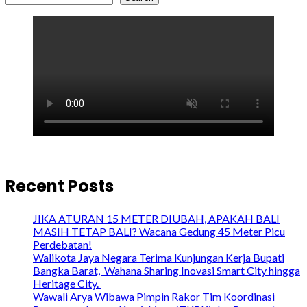
Recent Posts
JIKA ATURAN 15 METER DIUBAH, APAKAH BALI
MASIH TETAP BALI? Wacana Gedung 45 Meter Picu
Perdebatan!
Walikota Jaya Negara Terima Kunjungan Kerja Bupati
Bangka Barat, Wahana Sharing Inovasi Smart City hingga
Heritage City.
Wawali Arya Wibawa Pimpin Rakor Tim Koordinasi